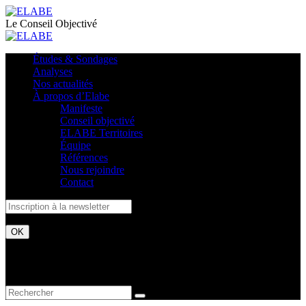
Le Conseil Objectivé
Études & Sondages
Analyses
Nos actualités
À propos d’Elabe
Manifeste
Conseil objectivé
ELABE Territoires
Équipe
Références
Nous rejoindre
Contact