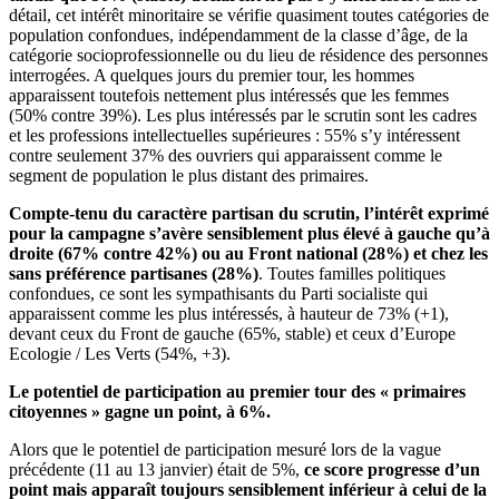
détail, cet intérêt minoritaire se vérifie quasiment toutes catégories de
population confondues, indépendamment de la classe d’âge, de la
catégorie socioprofessionnelle ou du lieu de résidence des personnes
interrogées. A quelques jours du premier tour, les hommes
apparaissent toutefois nettement plus intéressés que les femmes
(50% contre 39%). Les plus intéressés par le scrutin sont les cadres
et les professions intellectuelles supérieures : 55% s’y intéressent
contre seulement 37% des ouvriers qui apparaissent comme le
segment de population le plus distant des primaires.
Compte-tenu du caractère partisan du scrutin, l’intérêt exprimé
pour la campagne s’avère sensiblement plus élevé à gauche qu’à
droite (67% contre 42%) ou au Front national (28%) et chez les
sans préférence partisanes (28%)
. Toutes familles politiques
confondues, ce sont les sympathisants du Parti socialiste qui
apparaissent comme les plus intéressés, à hauteur de 73% (+1),
devant ceux du Front de gauche (65%, stable) et ceux d’Europe
Ecologie / Les Verts (54%, +3).
Le potentiel de participation au premier tour des « primaires
citoyennes » gagne un point, à 6%.
Alors que le potentiel de participation mesuré lors de la vague
précédente (11 au 13 janvier) était de 5%,
ce score progresse d’un
point mais apparaît toujours sensiblement inférieur à celui de la