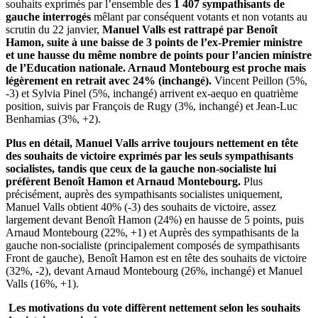
souhaits exprimés par l’ensemble des
1 407 sympathisants de
gauche interrogés
mêlant par conséquent votants et non votants au
scrutin du 22 janvier,
Manuel Valls est rattrapé par Benoît
Hamon, suite à une baisse de 3 points de l’ex-Premier ministre
et une hausse du même nombre de points pour l’ancien ministre
de l’Education nationale. Arnaud Montebourg est proche mais
légèrement en retrait avec 24% (inchangé).
Vincent Peillon (5%,
-3) et Sylvia Pinel (5%, inchangé) arrivent ex-aequo en quatrième
position, suivis par François de Rugy (3%, inchangé) et Jean-Luc
Benhamias (3%, +2).
Plus en détail, Manuel Valls arrive toujours nettement en tête
des souhaits de victoire exprimés par les seuls sympathisants
socialistes, tandis que ceux de la gauche non-socialiste lui
préfèrent Benoît Hamon et Arnaud Montebourg.
Plus
précisément, auprès des sympathisants socialistes uniquement,
Manuel Valls obtient 40% (-3) des souhaits de victoire, assez
largement devant Benoît Hamon (24%) en hausse de 5 points, puis
Arnaud Montebourg (22%, +1) et Auprès des sympathisants de la
gauche non-socialiste (principalement composés de sympathisants
Front de gauche), Benoît Hamon est en tête des souhaits de victoire
(32%, -2), devant Arnaud Montebourg (26%, inchangé) et Manuel
Valls (16%, +1).
Les motivations du vote diffèrent nettement selon les souhaits