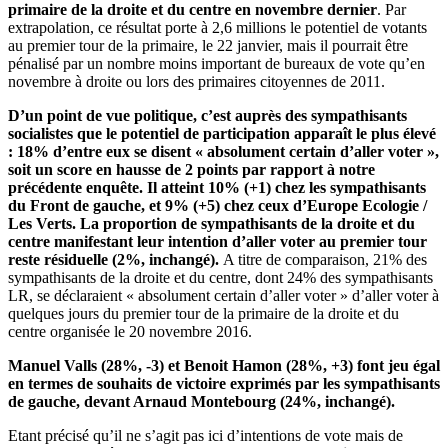
primaire de la droite et du centre en novembre dernier
. Par
extrapolation, ce résultat porte à 2,6 millions le potentiel de votants
au premier tour de la primaire, le 22 janvier, mais il pourrait être
pénalisé par un nombre moins important de bureaux de vote qu’en
novembre à droite ou lors des primaires citoyennes de 2011.
D’un point de vue politique, c’est auprès des sympathisants
socialistes que le potentiel de participation apparaît le plus élevé
: 18% d’entre eux se disent « absolument certain d’aller voter »,
soit un score en hausse de 2 points par rapport à notre
précédente enquête. Il atteint 10% (+1) chez les sympathisants
du Front de gauche, et 9% (+5) chez ceux d’Europe Ecologie /
Les Verts. La proportion de sympathisants de la droite et du
centre manifestant leur intention d’aller voter au premier tour
reste résiduelle (2%, inchangé).
A titre de comparaison, 21% des
sympathisants de la droite et du centre, dont 24% des sympathisants
LR, se déclaraient « absolument certain d’aller voter » d’aller voter à
quelques jours du premier tour de la primaire de la droite et du
centre organisée le 20 novembre 2016.
Manuel Valls (28%, -3) et Benoit Hamon (28%, +3) font jeu égal
en termes de souhaits de victoire exprimés par les sympathisants
de gauche, devant Arnaud Montebourg (24%, inchangé).
Etant précisé qu’il ne s’agit pas ici d’intentions de vote mais de