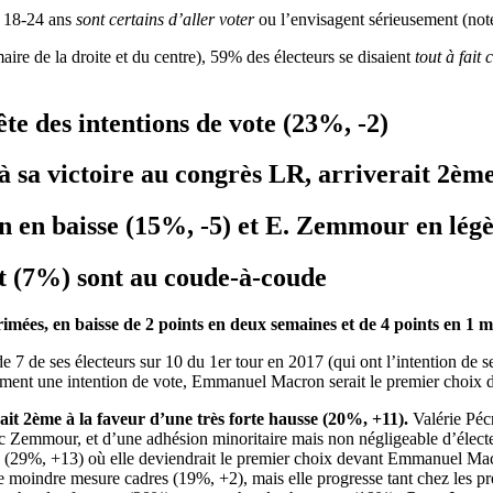
 18-24 ans
sont certains d’aller voter
ou l’envisagent sérieusement (note
re de la droite et du centre), 59% des électeurs se disaient
tout à fait 
ête des intentions de vote (23%, -2)
 à sa victoire au congrès LR, arriverait 2
èm
 en baisse (
15
%, -5) et E. Zemmour en lég
t (7%) sont au coude-à-coude
ées, en baisse de 2 points en deux semaines et de 4 points en 1 m
 de ses électeurs sur 10 du 1er tour en 2017 (qui ont l’intention de se
priment une intention de vote, Emmanuel Macron serait le premier choix 
ait 2
ème
à la faveur d’une très forte hausse (20%, +11).
Valérie Pécr
ric Zemmour, et d’une adhésion minoritaire mais non négligeable d’éle
plus (29%, +13) où elle deviendrait le premier choix devant Emmanuel Ma
ne moindre mesure cadres (19%, +2), mais elle progresse tant chez les p