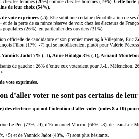
veau chez les femmes (20%) comme chez les hommes (19%).
Cette forte 
ains de leur choix (54%).
 de vote exprimées (-5)
. Elle subit une certaine démobilisation de ses
 et de la perte de sa mince réserve de voix chez les électeurs de Franç
s populaires (26%), en particulier des ouvriers (31%).
tion officielle de candidature et son premier meeting à Villepinte, Eric
ançois Fillon (17%, -7) qui se mobiliseraient plutôt pour Valérie Pécress
x, Yannick Jadot
7
% (
–
1), Anne Hidalgo 3% (-1), Arnaud Montebour
thisants de gauche : 26% d’entre eux voteraient pour J.-L. Mélenchon
n.
 de vote exprimées.
ion d’aller voter ne sont pas certains de leu
des électeurs qui ont l’intention d’aller voter (notes 8 à 10) pour
rine Le Pen (73%, -9), d’Emmanuel Macron (66%, -8), de Jean-Luc Mé
ix
, +5) et de Yannick Jadot (48%, -7) sont plus hésitants.