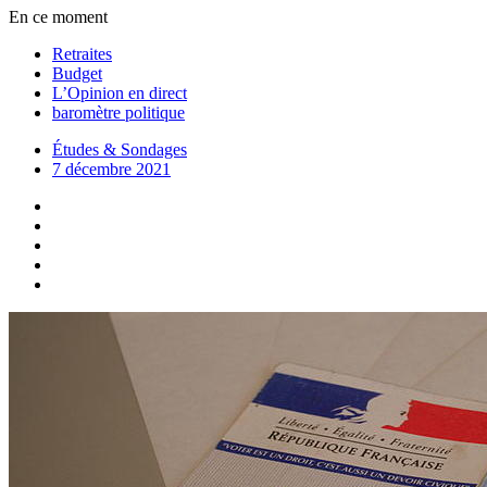
En ce moment
Retraites
Budget
L’Opinion en direct
baromètre politique
Études & Sondages
7 décembre 2021