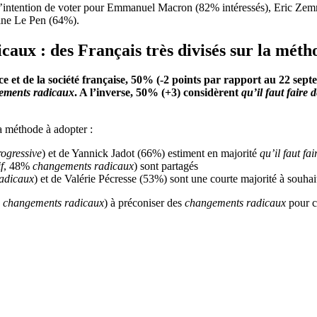
r l’intention de voter pour Emmanuel Macron (82% intéressés), Eric Ze
rine Le Pen (64%).
icaux
:
des Français très divisés sur la mét
ce et de la société française, 50% (-2 points par rapport au 22 se
ngements radicaux
. A l’inverse, 50% (+3) considèrent
qu’il faut faire 
la méthode à adopter :
rogressive
) et de Yannick Jadot (66%) estiment en majorité
qu’il faut fa
f
, 48%
changements radicaux
) sont partagés
adicaux
) et de Valérie Pécresse (53%) sont une courte majorité à souha
%
changements radicaux
) à préconiser des
changements radicaux
pour c