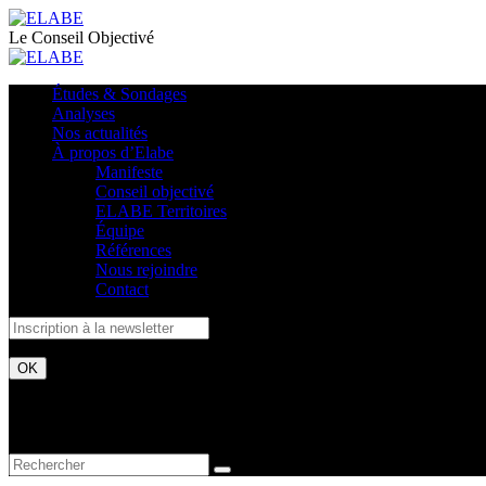
Le Conseil Objectivé
Études & Sondages
Analyses
Nos actualités
À propos d’Elabe
Manifeste
Conseil objectivé
ELABE Territoires
Équipe
Références
Nous rejoindre
Contact