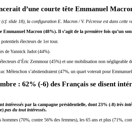
ancerait d’une courte tête Emmanuel Macro
(cf. slide 18), la configuration E. Macron / V. Pécresse est dans cette v
 tête Emmanuel Macron (48%).
Il s’agit de la première fois qu’un
potentiels électeurs de 1er tour.
urs de Yannick Jadot (44%).
ls électeurs d’Éric Zemmour (45%) et une mobilisation non négligeable
n-Luc Mélenchon s’abstiendraient (47%, un quart voterait pour Emmanuel
embre : 62% (-6) des Français se disent inté
ent
intéressés
par la campagne présidentielle, dont
23
% (-8)
très int
le)
pas du tout intéressés
.
es hommes (70%, contre 56% des femmes), les 65 ans et plus (71%, contr