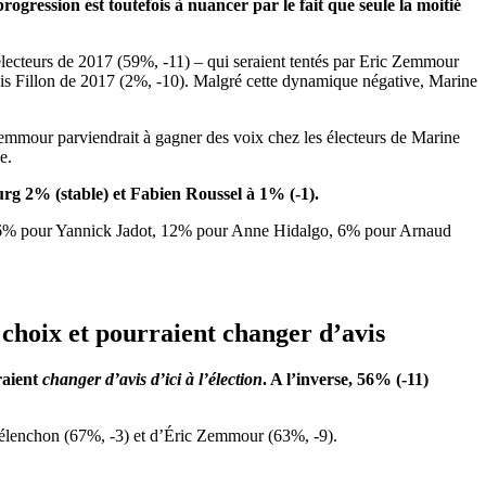
progression est toutefois à nuancer par le fait que seule la moitié
 électeurs de 2017 (59%, -11) – qui seraient tentés par Eric Zemmour
ois Fillon de 2017 (2%, -10). Malgré cette dynamique négative, Marine
 Zemmour parviendrait à gagner des voix chez les électeurs de Marine
e.
g 2% (stable) et Fabien Roussel à 1% (-1).
, 26% pour Yannick Jadot, 12% pour Anne Hidalgo, 6% pour Arnaud
r choix et pourraient changer d’avis
raient
changer d’avis d’ici à l’élection
. A l’inverse,
56
% (-11)
lenchon (67%, -3) et d’Éric Zemmour (63%, -9).