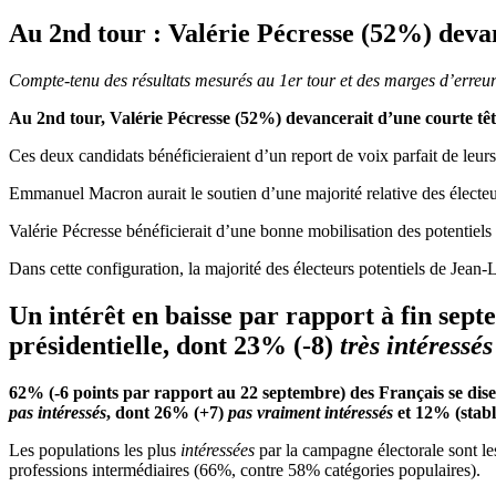
Au 2
nd
tour : Valérie Pécresse (52%) dev
Compte-tenu des résultats mesurés au 1
er
tour et des marges d’erreur 
Au 2
nd
tour, Valérie Pécresse (52%) devancerait d’une courte
Ces deux candidats bénéficieraient d’un report de voix parfait de leurs 
Emmanuel Macron aurait le soutien d’une majorité relative des électe
Valérie Pécresse bénéficierait d’une bonne mobilisation des potentie
Dans cette configuration, la majorité des électeurs potentiels de Jea
Un intérêt en baisse par rapport à fin sept
présidentielle, dont 23% (-8)
très intéressés
62% (-6 points par rapport au 22 septembre) des Français se dis
pas intéressés
, dont 26% (+7)
pas vraiment intéressés
et 12% (stab
Les populations les plus
intéressées
par la campagne électorale sont l
professions intermédiaires (66%, contre 58% catégories populaires).