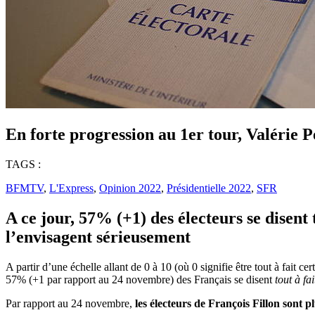
En forte progression au 1er tour, Valéri
TAGS :
BFMTV
,
L'Express
,
Opinion 2022
,
Présidentielle 2022
,
SFR
A ce jour, 57% (+1) des électeurs se disent t
l’envisagent sérieusement
A partir d’une échelle allant de 0 à 10 (où 0 signifie être tout à fait ce
57% (+1 par rapport au 24 novembre) des Français se disent
tout à fa
Par rapport au 24 novembre,
les électeurs de François Fillon sont 