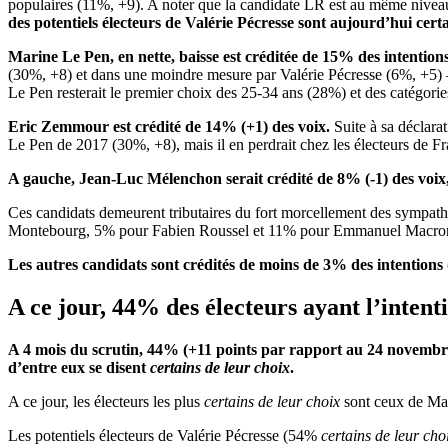
populaires (11%, +9). A noter que la candidate LR est au même ni
des potentiels électeurs de Valérie Pécresse sont aujourd’hui cert
Marine Le Pen, en nette, baisse est créditée de 15% des intentions
(30%, +8) et dans une moindre mesure par Valérie Pécresse (6%, +5) –
Le Pen resterait le premier choix des 25-34 ans (28%) et des catégorie
Eric Zemmour est crédité de 14% (+1) des voix.
Suite à sa déclara
Le Pen de 2017 (30%, +8), mais il en perdrait chez les électeurs de Fr
A gauche, Jean-Luc Mélenchon serait crédité de 8% (-1) des voi
Ces candidats demeurent tributaires du fort morcellement des sympa
Montebourg, 5% pour Fabien Roussel et 11% pour Emmanuel Macro
Les autres candidats sont crédités de moins de 3% des intentions
A ce jour, 44% des électeurs ayant l’intent
A 4 mois du scrutin,
44
% (+11 points par rapport au 24 novembre) 
d’entre eux se disent
certains de leur choix
.
A ce jour, les électeurs les plus
certains de leur choix
sont ceux de Ma
Les potentiels électeurs de Valérie Pécresse (54%
certains de leur cho