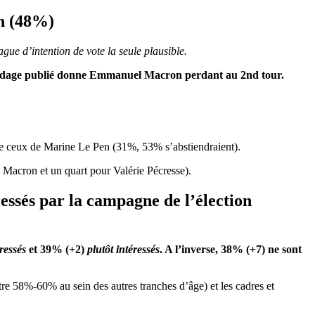
n (48%)
ague d’intention de vote la seule plausible.
 sondage publié donne Emmanuel Macron perdant au 2
nd
tour.
 de ceux de Marine Le Pen (31%, 53% s’abstiendraient).
 Macron et un quart pour Valérie Pécresse).
ressés par la campagne de l’élection
éressés
et
39
% (+2)
plutôt
intéressés
. A l’inverse, 38% (+7) ne sont
e 58%-60% au sein des autres tranches d’âge) et les cadres et