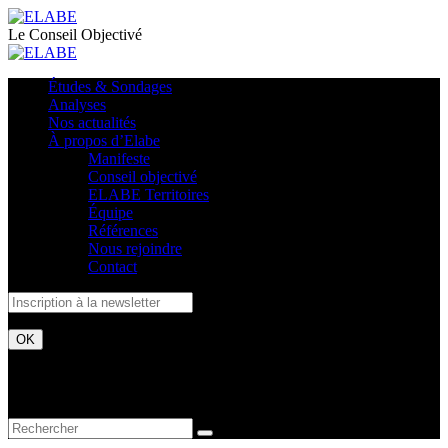
Le Conseil Objectivé
Études & Sondages
Analyses
Nos actualités
À propos d’Elabe
Manifeste
Conseil objectivé
ELABE Territoires
Équipe
Références
Nous rejoindre
Contact