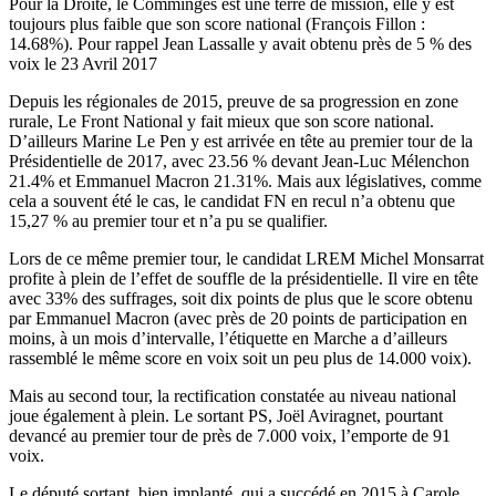
Pour la Droite, le Comminges est une terre de mission, elle y est
toujours plus faible que son score national (François Fillon :
14.68%). Pour rappel Jean Lassalle y avait obtenu près de 5 % des
voix le 23 Avril 2017
Depuis les régionales de 2015, preuve de sa progression en zone
rurale, Le Front National y fait mieux que son score national.
D’ailleurs Marine Le Pen y est arrivée en tête au premier tour de la
Présidentielle de 2017, avec 23.56 % devant Jean-Luc Mélenchon
21.4% et Emmanuel Macron 21.31%. Mais aux législatives, comme
cela a souvent été le cas, le candidat FN en recul n’a obtenu que
15,27 % au premier tour et n’a pu se qualifier.
Lors de ce même premier tour, le candidat LREM Michel Monsarrat
profite à plein de l’effet de souffle de la présidentielle. Il vire en tête
avec 33% des suffrages, soit dix points de plus que le score obtenu
par Emmanuel Macron (avec près de 20 points de participation en
moins, à un mois d’intervalle, l’étiquette en Marche a d’ailleurs
rassemblé le même score en voix soit un peu plus de 14.000 voix).
Mais au second tour, la rectification constatée au niveau national
joue également à plein. Le sortant PS, Joël Aviragnet, pourtant
devancé au premier tour de près de 7.000 voix, l’emporte de 91
voix.
Le député sortant, bien implanté, qui a succédé en 2015 à Carole