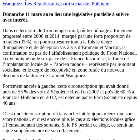
Wauquiez
,
Les Républicains
,
parti socialiste
,
Politique
Dimanche 11 mars aura lieu une législative partielle à suivre
avec intérêt.
Dans ce territoire du Comminges rural, où le chômage a fortement
progressé entre 2006 et 2014, marqué par une forte proportion de
retraités (35%), on pourra mesurer tout à la fois le degré
d’impatience et de déception vis-à-vis d’Emmanuel Macron, la
confirmation ou pas de l’affaiblissement politique du Front National,
la dynamique ou le sur-place de la France Insoumise, la force de
l’implantation locale de « l’ancien monde » représenté par le sortant
socialiste, et le degré de réceptivité en zone rurale du nouveau
discours de la droite de Laurent Wauquiez.
Fortement ancrée à gauche, cette circonscription qui avait donné
près de 55 % des voix à Ségolène Royal en 2007 et près de 60 % à
François Hollande en 2012, est détenue par le Parti Socialiste depuis
40 ans.
C’est une circonscription où la gauche fait toujours mieux que son
score national, et c’est encore plus le cas aux élections locales grâce
à l’enracinement des sortants. Si le PS perdait ce siège, ce serait un
signe supplémentaire de son effacement.