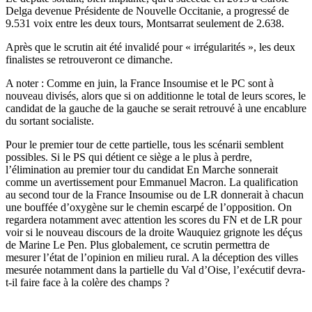
Delga devenue Présidente de Nouvelle Occitanie, a progressé de
9.531 voix entre les deux tours, Montsarrat seulement de 2.638.
Après que le scrutin ait été invalidé pour « irrégularités », les deux
finalistes se retrouveront ce dimanche.
A noter : Comme en juin, la France Insoumise et le PC sont à
nouveau divisés, alors que si on additionne le total de leurs scores, le
candidat de la gauche de la gauche se serait retrouvé à une encablure
du sortant socialiste.
Pour le premier tour de cette partielle, tous les scénarii semblent
possibles. Si le PS qui détient ce siège a le plus à perdre,
l’élimination au premier tour du candidat En Marche sonnerait
comme un avertissement pour Emmanuel Macron. La qualification
au second tour de la France Insoumise ou de LR donnerait à chacun
une bouffée d’oxygène sur le chemin escarpé de l’opposition. On
regardera notamment avec attention les scores du FN et de LR pour
voir si le nouveau discours de la droite Wauquiez grignote les déçus
de Marine Le Pen. Plus globalement, ce scrutin permettra de
mesurer l’état de l’opinion en milieu rural. A la déception des villes
mesurée notamment dans la partielle du Val d’Oise, l’exécutif devra-
t-il faire face à la colère des champs ?