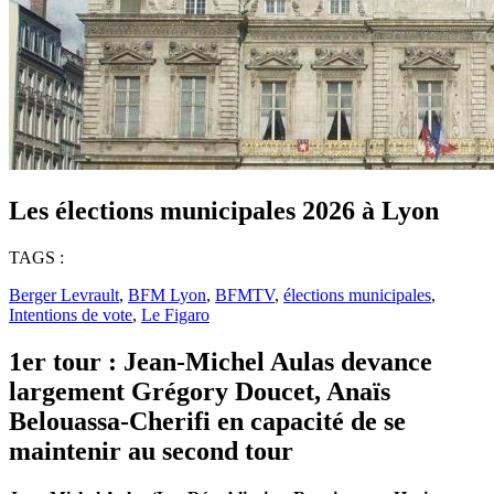
Les élections municipales 2026 à Lyon
TAGS :
Berger Levrault
,
BFM Lyon
,
BFMTV
,
élections municipales
,
Intentions de vote
,
Le Figaro
1
er
tour : Jean-Michel Aulas devance
largement Grégory Doucet, Anaïs
Belouassa-Cherifi
en capacité de se
maintenir au second tour