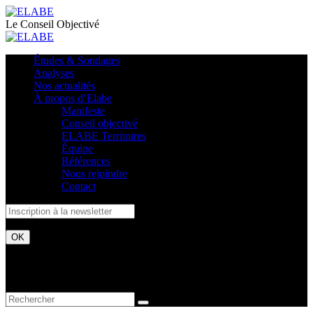
Le Conseil Objectivé
Études & Sondages
Analyses
Nos actualités
À propos d’Elabe
Manifeste
Conseil objectivé
ELABE Territoires
Équipe
Références
Nous rejoindre
Contact