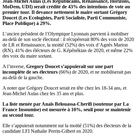
Jean-Michel Aulas (Les Républicains, Renaissance, Horizons,
MoDem, UDI) serait crédité de 43% des intention
s de vote au
premier tour. Il devance nettement le maire sortant Grégory
Doucet (Les Ecologistes, Parti Socialiste, Parti Communiste,
Place Publique) à 29%.
L’ancien président de l’Olympique Lyonnais parvient à mobiliser
au-delà de son socle électoral : il récupérerait 80% des voix de 2020
de LR et Renaissance, la moitié (52%) des voix d’Agnès Marion
(RN), 41% des élécteurs de G. Képénékian de 2020, et même 22%
des voix du maire sortant.
A l’inverse,
Gregory Doucet s’appuierait sur une part
incomplète de ses électeurs
(66%) de 2020, et ne mobiliserait pas
au-delà de la gauche.
A noter que Grégory Doucet serait en tête chez les 18-34 ans, et
Jean-Michel Aulas chez les 35 ans et plus.
La liste menée par Anaïs
Belouassa-Cherifi
(soutenue par La
France Insoumise) est mesurée à 10%, seuil pour se maintenir
au second tour.
Elle s’appuierait notamment sur la moitié (51%) des électeurs de la
candidate LFI Nathalie Perrin-Gilbert en 2020.