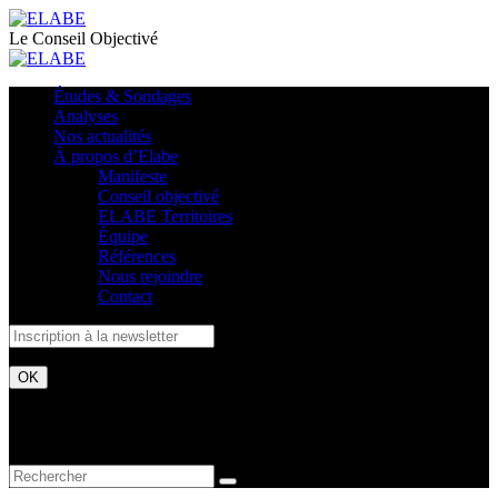
Le Conseil Objectivé
Études & Sondages
Analyses
Nos actualités
À propos d’Elabe
Manifeste
Conseil objectivé
ELABE Territoires
Équipe
Références
Nous rejoindre
Contact