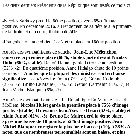
Les deux derniers Présidents de la République sont testés ce mois-ci
:
-Nicolas Sarkozy prend la 6ème position, avec 26% d’image
positive. En décembre 2016, au lendemain de sa défaite à la primaire
de la droite et du centre, il obtenait 24%.
-François Hollande obtient 18%, et se place en 16ème position.
Auprès des sympathisants de gauche
,
J
ean-Luc Mélenchon
conserve la première place (68%, stable), juste devant Nicolas
Hulot (66%, stable).
Benoît Hamon garde la troisième position
(52%, -2). En quatrième position, Anne Hidalgo chute de 10 points
ce mois-ci.
A noter que la plupart des ministres sont en baisse
significative
: Jean-Yves Le Drian (33%, -9), Gérard Collomb
(25%, -6), Bruno Le Maire (15%, -6), Gérald Darmanin (8%, -7) et
Jean-Michel Blanquer (8%, -5).
Auprès des sympathisants de
« La République En Marche ! » et du
MoDem
,
Nicolas Hulot garde la première place à 75% d’image
positive (stable). Il devance Jean-Yves Le
Drian
(62%, stable) et
Alain Juppé (62%, -5). Bruno Le Maire perd la 4
ème
place,
après une baisse de 10 points, à 52% d’image positive. Jean-
Michel
Blanquer
enregistre la plus forte hausse (+10), à 36%. A
noter que de nombreuses personnalités sont en baisse, et plus