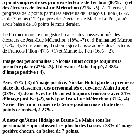
5 points auprès de ses propres électeurs de 1
er
tour (86%, -5) et
des électeurs de
J
ean-Luc Mélenchon (22%, -5).
A l’inverse, il
progresse de 2 points parmi les électeurs de François Fillon (42%),
et de 7 points (17%) auprès des électeurs de Marine Le Pen, après
avoir baissé de 10 points le mois dernier.
Le Premier ministre enregistre lui aussi des baisses auprès des
électeurs de Jean-Luc Mélenchon (18%, -7) et d’Emmanuel Macron
(77%, -3). En revanche, il est en légère hausse auprès des électeurs
de François Fillon (47%, +1) et Marine Le Pen (16%, +2).
Image des personnalités
: Nicolas Hulot occupe toujours la
première place (47%, -3). Il devance Alain Juppé, à 38%
d’image positive (-4).
Avec 47% (-3) d’image positive, Nicolas Hulot garde la première
place du classement des personnalités et devance Alain Juppé
(38%, -4). Jean-Yves Le Drian est toujours troisième avec 34%
d’image positive (-2), suivi par Jean-Luc Mélenchon (31%, -4).
Xavier Bertrand conserve la 5
ème
position mais chute de 6
points ce mois-ci, à 27%.
A noter qu’Anne Hidalgo et Bruno Le Maire sont les
personnalités qui subissent les plus fortes baisses : 23% d’image
positive chacun, en baisse de 7 points.