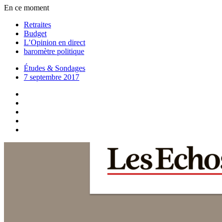
En ce moment
Retraites
Budget
L’Opinion en direct
baromètre politique
Études & Sondages
7 septembre 2017