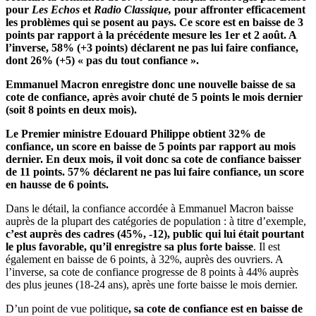
pour
Les Echos
et
Radio
Classique,
pour
affronter efficacement
les problèmes qui se posent au
pays. Ce score est en baisse de 3
points par rapport à la précédente mesure les 1
er
et 2 août. A
l’inverse, 58% (+3 points) déclarent ne pas lui faire confiance,
dont 26% (+5) « pas du tout confiance ».
Emmanuel
Macron enregistre
donc une nouvelle baisse
de sa
cote de
confiance, après avoir chuté de 5 points le mois dernier
(soit 8 points en deux mois).
Le Premier ministre Edouard Philippe obtient 32% de
confiance, un score en baisse de 5 points par rapport au mois
dernier. En deux mois, il voit donc sa cote de confiance baisser
de 11 points. 57% déclarent ne pas lui faire confiance, un score
en hausse de 6 points.
Dans le détail, la confiance accordée à Emmanuel Macron baisse
auprès de la plupart des catégories de population : à titre d’exemple,
c’est auprès des cadres (45%, -12), public qui lui était pourtant
le plus favorable, qu’il enregistre sa plus forte baisse
. Il est
également en baisse de 6 points, à 32%, auprès des ouvriers. A
l’inverse, sa cote de confiance progresse de 8 points à 44% auprès
des plus jeunes (18-24 ans), après une forte baisse le mois dernier.
D’un point de vue politique
, sa cote de confiance est en baisse de