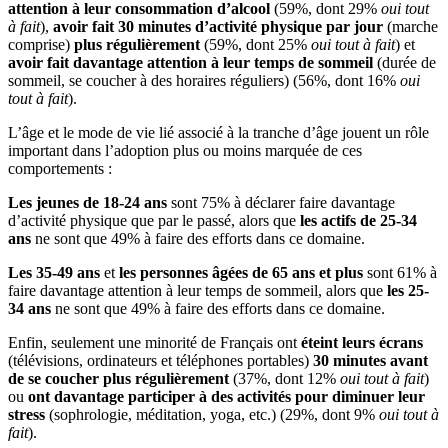
attention à leur consommation d’alcool
(59%, dont 29%
oui tout
à fait
),
avoir fait 30 minutes d’activité physique par jour
(marche
comprise)
plus régulièrement
(59%, dont 25%
oui tout à fait
) et
avoir fait davantage attention à leur temps de sommeil
(durée de
sommeil, se coucher à des horaires réguliers) (56%, dont 16%
oui
tout à fait
).
L’âge et le mode de vie lié associé à la tranche d’âge jouent un rôle
important dans l’adoption plus ou moins marquée de ces
comportements :
Les jeunes de 18-24 ans
sont 75% à déclarer faire davantage
d’activité physique que par le passé, alors que
les actifs de 25-34
ans
ne sont que 49% à faire des efforts dans ce domaine.
Les 35-49 ans
et
les personnes âgées de 65 ans et plus
sont 61% à
faire davantage attention à leur temps de sommeil, alors que
les 25-
34 ans
ne sont que 49% à faire des efforts dans ce domaine.
Enfin, seulement une minorité de Français ont
éteint leurs écrans
(télévisions, ordinateurs et téléphones portables)
30 minutes avant
de se coucher plus régulièrement
(37%, dont 12%
oui tout à fait
)
ou
ont davantage participer à des activités pour diminuer leur
stress
(sophrologie, méditation, yoga, etc.) (29%, dont 9%
oui tout à
fait
).