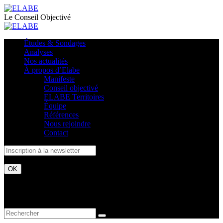
Le Conseil Objectivé
Études & Sondages
Analyses
Nos actualités
À propos d’Elabe
Manifeste
Conseil objectivé
ELABE Territoires
Équipe
Références
Nous rejoindre
Contact