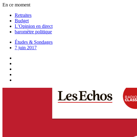
En ce moment
Retraites
Budget
L’Opinion en direct
baromètre politique
Études & Sondages
7 juin 2017