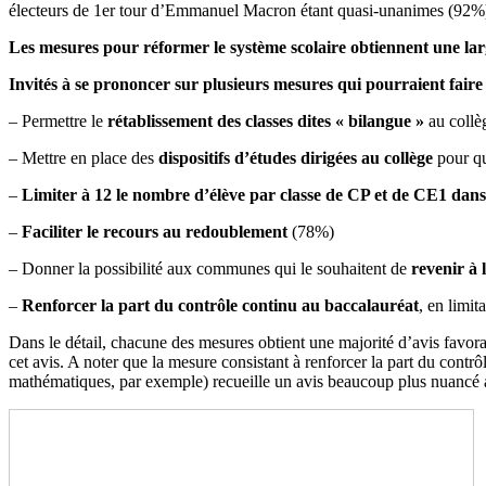
électeurs de 1er tour d’Emmanuel Macron étant quasi-unanimes (92%
Les mesures pour réformer le système scolaire
obtiennent
une la
Invités à se prononcer sur plusieurs mesures qui pourraient
faire
– Permettre le
rétablissement des classes dites «
bilangue
»
au coll
– Mettre en place des
dispositifs d’études dirigées au collège
pour qu
–
Limiter à 12 le nombre d’élève par classe de CP et de CE1 dans 
–
Faciliter le recours au
redoublement
(78%)
– Donner la possibilité aux communes qui le souhaitent de
revenir à 
–
Renforcer la part du contrôle continu au baccalauréat
, en limi
Dans le détail, chacune des mesures obtient une majorité d’avis favo
cet avis. A noter que la mesure consistant à renforcer la part du contr
mathématiques, par exemple) recueille un avis beaucoup plus nuancé a