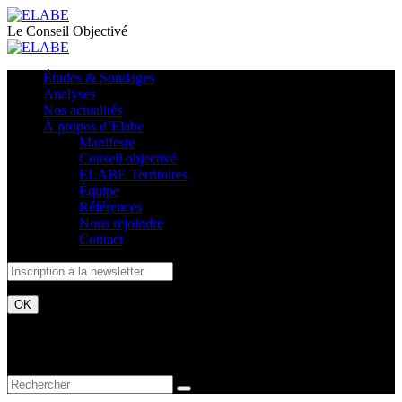
Le Conseil Objectivé
Études & Sondages
Analyses
Nos actualités
À propos d’Elabe
Manifeste
Conseil objectivé
ELABE Territoires
Équipe
Références
Nous rejoindre
Contact