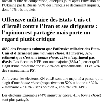
niveau. A titre de comparaison, quelques jours après l’invasion de
l’Ukraine par la Russie, 90% des Français se déclaraient inquiets,
dont 45% très inquiets.
Offensive militaire des Etats-Unis et
d’Israël contre l’Iran et ses dirigeants :
l’opinion est partagée mais porte un
regard plutôt critique
46% des Français estiment que l’offensive militaire des Etats-
Unis et d’Israël est une
mauvaise chose
. A l’inverse, 32%
estiment que c’est une
bonne chose
. 22% n’expriment pas
d’avis.
Les électeurs NFP sont une majorité (66%) à penser qu’il
s’agit d’une
mauvaise chose
(79% des sympathisants LFI et 62%
des sympathisants PS).
A l’inverse, les électeurs RN et LR sont une majorité à penser qu’il
s’agit d’une
bonne chose
(respectivement 52% « bonne » / 32%
« mauvaise » / 16% « sans opinion », et 48%/38%/14%).
Les électeurs Ensemble (44%
mauvaise chose
, 41%
bonne chose
)
sont plus partagés.