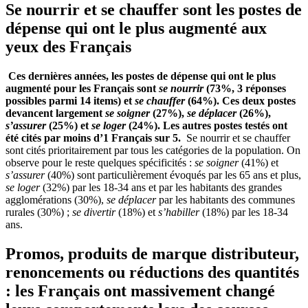
Se nourrir et se chauffer sont les postes de
dépense
qu
i ont le plus augmenté aux
yeux des Français
Ces dernières années, les postes de dépense qui ont le plus
augmenté pour les Français sont
se nourrir
(73%, 3 réponses
possibles parmi 14 items) et
se chauffer
(64%). Ces deux postes
devancent largement
se soigner
(27%),
se déplacer
(26%),
s’assurer
(25%) et
se loger
(24%). Les autres postes testés ont
été cités par moins d’1 Français sur 5.
Se nourrir et se chauffer
sont cités prioritairement par tous les catégories de la population. On
observe pour le reste quelques spécificités :
se soigner
(41%) et
s’assurer
(40%) sont particulièrement évoqués par les 65 ans et plus,
se loger
(32%) par les 18-34 ans et par les habitants des grandes
agglomérations (30%),
se déplacer
par les habitants des communes
rurales (30%) ;
se divertir
(18%) et
s’habiller
(18%) par les 18-34
ans.
Promos, p
roduits de marque distributeur,
renoncements ou réductions des quantités
: les Français ont massivement changé