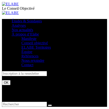
Le Conseil Objectivé
Études & Sondages
Analyses
Nos actualités
À propos d’Elabe
Manifeste
Conseil objectivé
ELABE Territoires
Équipe
Références
Nous rejoindre
Contact