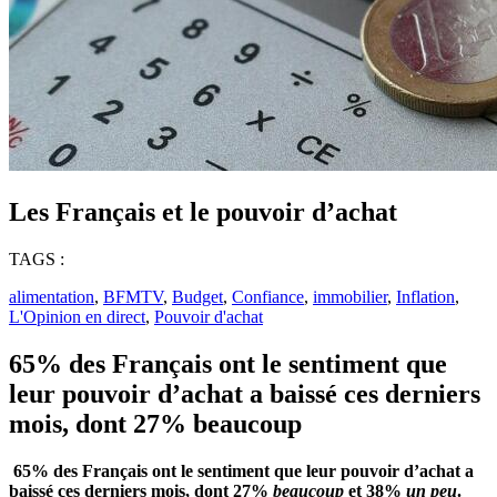
Les Français et le pouvoir d’achat
TAGS :
alimentation
,
BFMTV
,
Budget
,
Confiance
,
immobilier
,
Inflation
,
L'Opinion en direct
,
Pouvoir d'achat
65% des Français ont le sentiment que
leur pouvoir d’achat a baissé ces derniers
mois, dont 27% beaucoup
65% des Français ont le sentiment que leur pouvoir d’achat a
baissé ces derniers mois, dont 27%
beaucoup
et 38%
un peu
.