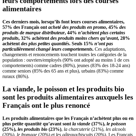
leurs comportements lors des courses
alimentaires
Ces derniers mois, lorsqu’ils font leurs courses alimentaires,
57% des Français ont
acheté des produits en promo
, 45%
des
produits de marque distributeur
, 44%
n’achètent plus certains
produits
, 32% achètent
des produits moins chers qu’avant
, 28%
achètent
des plus petites quantités
. Seuls 15%
n’ont pas
particulièrement changé leurs comportements
.
Ces adaptations,
changements et renoncements touchent toutes les catégories de la
population : ouvriers/employés (90% ont adopté au moins 1 de ces
comportements) comme cadres (80%), jeunes (83% des 18-24 ans)
comme seniors (85% des 65 ans et plus), urbains (83%) comme
ruraux (86%).
La viande, le poisson et les produits bio
sont les produits alimentaires auxquels les
Français ont le plus renoncé
Les produits alimentaires que les Français n’achètent plus ou en
plus petite quantité qu’avant sont
la viande
(37%),
le poisson
(25%),
les produits bio
(23%)
,
la charcuterie
(21%),
les alcools
(20%),
le fromage
(20%) et
les gâteaux/biscuits
(20%). Les Français