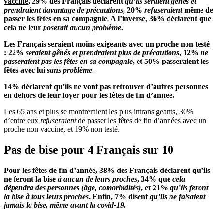
vacciné
, 29% des Français déclarent
qu’ils seraient gênés et
prendraient davantage de précautions
, 20%
refuseraient
même de
passer les fêtes en sa compagnie. A l’inverse, 36% déclarent que
cela ne leur
poserait aucun problème
.
Les Français seraient moins exigeants avec
un proche non testé
: 22%
seraient gênés et prendraient plus de précautions
, 12%
ne
passeraient pas les fêtes en sa compagnie
, et 50% passeraient les
fêtes avec lui
sans problème
.
14% déclarent qu’ils ne vont pas retrouver d’autres personnes
en dehors de leur foyer pour les fêtes de fin d’année.
Les 65 ans et plus se montreraient les plus intransigeants, 30%
d’entre eux
refuseraient
de passer les fêtes de fin d’années avec un
proche non vacciné, et 19% non testé.
Pas de bise pour 4 Français sur 10
Pour les fêtes de fin d’année, 38% des Français déclarent qu’ils
ne feront la bise
à aucun de leurs proches
, 34% que
cela
dépendra des personnes (âge, comorbidités)
, et 21%
qu’ils feront
la bise à tous leurs proches
. Enfin, 7% disent
qu’ils ne faisaient
jamais la bise, même avant la covid-19
.