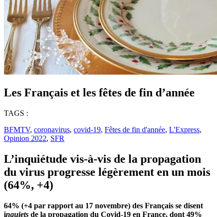
Les Français et les fêtes de fin d’année
TAGS :
BFMTV
,
coronavirus
,
covid-19
,
Fêtes de fin d'année
,
L'Express
,
Opinion 2022
,
SFR
L’inquiétude vis-à-vis de la propagation
du virus progresse légèrement en un mois
(64%, +4)
64% (+4 par rapport au 17 novembre) des Français se disent
i
nquiets
de la propagation du Covid-19 en France, dont 49%