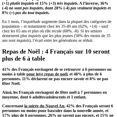
(+1)
plutôt inquiets
et 15% (+3)
très inquiets
. A l’inverse, 36%
(-4) ne sont
pas inquiets
, dont 28% (-4)
pas vraiment inquiets
et
8% (=)
pas du tout inquiets
.
En 1 mois,
l’inquiétude
augmente dans la plupart des catégories de
population – et notamment chez les 35-49 ans (62%, +14) – sauf
chez les 65 ans et plus où elle recule (68%, -8). Si les seniors
demeurent plus
inquiets
que les plus jeunes (58% des moins de 35
ans sont
inquiets
), l’écart entre les générations se réduit.
Repas de Noël : 4 Français sur 10 seront
plus de 6 à table
41% des Français envisagent de se retrouver à 6 personnes ou
moins à table
pour le(s) repas de noël
, et 40% à plus de 6
personnes. 11% déclarent ne pas encore savoir et 8% ne pas
fêter Noël.
Ainsi, les Français envisagent de fêter noël à 7 personnes en
moyenne, dont 6 adultes/adolescents et 1 enfant.
Concernant
la soirée du Nouvel An
, 42% des Français seront 6
personnes ou moins pour basculer dans la nouvelle année, et
17% plus de 6 personnes. 26% ne savent pas encore, et 15% ne