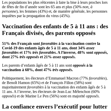
Les populations les plus réticentes à faire la bise à leurs proches lors
de fêtes de fin d’année sont les 65 ans et plus (50%
non, à
personne
), les femmes (43%) et, de manière générale, les personnes
inquiètes par la propagation du virus (45%).
Vaccination des enfants de 5 à 11 ans : des
Français divisés, des parents opposés
51% des Français sont
favorables
à la vaccination contre la
Covid-19 des enfants âgés de 5 à 11 ans, dont 34
% assez
favorables
et 17%
très favorables
. A l’inverse, 48% sont
opposés
,
dont 27%
très opposés
et 21%
assez opposés
.
Les parents d’enfants âgés de 5 à 11 ans sont
opposés
à la
vaccination à 68%, dont 47%
très opposés
.
Politiquement, les électeurs d’Emmanuel Macron (77%
favorables
),
de Benoît Hamon (65%) et de François Fillon (58%) sont
majoritairement
favorables
à la vaccination des enfants âgés de 5 à
11 ans. A l’inverse, les électeurs de Jean-Luc Mélenchon (60%
opposés
) et de Marine Le Pen (56%) sont en majorité
opposés
.
La confiance envers l’exécutif pour lutter