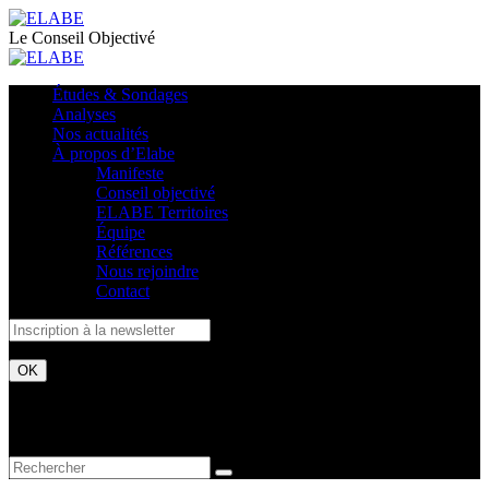
Le Conseil Objectivé
Études & Sondages
Analyses
Nos actualités
À propos d’Elabe
Manifeste
Conseil objectivé
ELABE Territoires
Équipe
Références
Nous rejoindre
Contact