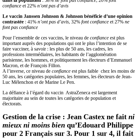
dans la population
: 58%
ne font pas confiance
, 20%
font
confiance
et 22%
n’ont pas d’avis
Le vaccin Janssen Johnson & Johnson bénéficie d’une opinion
contrastée
: 41%
n’ont pas d’avis
, 32%
font confiance
et 27%
ne
font pas confiance
Pour l’ensemble de ces vaccins, le niveau de
confiance
est plus
important auprès des populations qui ont le plus l’intention de se
faire vacciner, à savoir : les plus de 50 ans, les cadres, les
professions intermédiaires, les habitants de l’agglomération
parisienne, les hommes, et politiquement les électeurs d’Emmanuel
Macron, et de François Fillon.
A l’inverse, ce niveau de
confiance
est plus faible chez les moins de
50 ans, les catégories populaires, les femmes, les électeurs de Jean-
Luc Mélenchon et de Marine Le Pen.
La défiance à l’égard du vaccin AstraZeneca est largement
majoritaire au sein de toutes les catégories de population et
électorats.
Gestion de la crise : Jean Castex ne fait
ni
mieux ni moins bien
qu’Edouard Philippe
pour 2 Français sur 3. Pour 1 sur 4, il fait