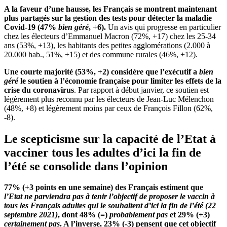
A la faveur d’une hausse, les Français se montrent maintenant
plus partagés sur la gestion des tests pour détecter la maladie
Covid-19 (47%
bien géré
, +6).
Un avis qui progresse en particulier
chez les électeurs d’Emmanuel Macron (72%, +17) chez les 25-34
ans (53%, +13), les habitants des petites agglomérations (2.000 à
20.000 hab., 51%, +15) et des commune rurales (46%, +12).
Une courte majorité (53%, +2) considère que l’exécutif a
bien
géré
le soutien à l’économie française pour limiter les effets de la
crise du coronavirus
. Par rapport à début janvier, ce soutien est
légèrement plus reconnu par les électeurs de Jean-Luc Mélenchon
(48%, +8) et légèrement moins par ceux de François Fillon (62%,
-8).
Le scepticisme sur la capacité de l’Etat à
vacciner tous les adultes d’ici la fin de
l’été se consolide dans l’opinion
77% (+3 points en une semaine) des Français estiment que
l’Etat ne parviendra pas à tenir l’objectif de proposer le vaccin à
tous les Français adultes qui le souhaitent d’ici la fin de l’été (22
septembre 2021)
, dont 48% (=)
probablement pas
et 29% (+3)
certainement pas
. A l’inverse, 23% (-3) pensent que cet objectif