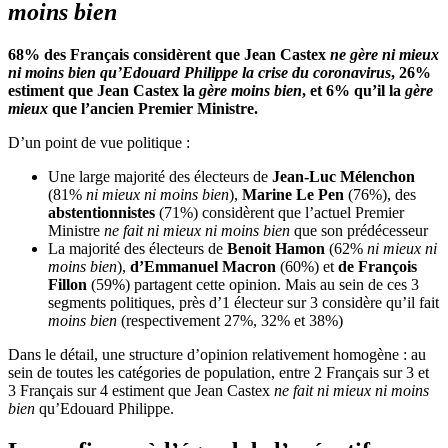
moins bien
68% des Français considèrent que Jean Castex
ne gère ni mieux
ni moins bien qu’Edouard Philippe la crise du coronavirus
, 26%
estiment que Jean Castex la
gère moins bien
, et 6% qu’il la
gère
mieux
que l’ancien Premier Ministre.
D’un point de vue politique :
Une large majorité des électeurs de
Jean-Luc Mélenchon
(81%
ni mieux ni moins bien
),
Marine Le Pen
(76%), des
abstentionnistes
(71%) considèrent que l’actuel Premier
Ministre
ne fait ni mieux ni moins bien
que son prédécesseur
La majorité des électeurs de
Benoit Hamon
(62%
ni mieux ni
moins bien
),
d’Emmanuel Macron
(60%) et
de François
Fillon
(59%) partagent cette opinion. Mais au sein de ces 3
segments politiques, près d’1 électeur sur 3 considère qu’il fait
moins bien
(respectivement 27%, 32% et 38%)
Dans le détail, une structure d’opinion relativement homogène : au
sein de toutes les catégories de population, entre 2 Français sur 3 et
3 Français sur 4 estiment que Jean Castex
ne fait ni mieux ni moins
bien
qu’Edouard Philippe.