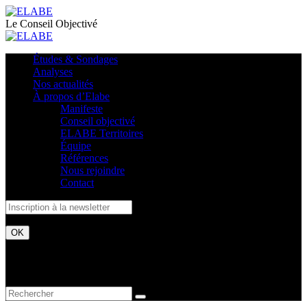
Le Conseil Objectivé
Études & Sondages
Analyses
Nos actualités
À propos d’Elabe
Manifeste
Conseil objectivé
ELABE Territoires
Équipe
Références
Nous rejoindre
Contact