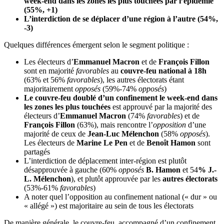
week-end dans les zones les plus touchées par l’épidémie
(55%, +1)
L’interdiction de se déplacer d’une région à l’autre (54%,
-3)
Quelques différences émergent selon le segment politique :
Les électeurs d’
Emmanuel Macron
et de
François Fillon
sont en majorité
favorables
au
couvre-feu national à 18h
(63% et 56%
favorables
), les autres électorats étant
majoritairement
opposés
(59%-74%
opposés
)
Le couvre-feu doublé d’un confinement le week-end dans
les zones les plus touchées
est approuvé par la majorité des
électeurs d’
Emmanuel Macron
(74%
favorables
) et de
François Fillon
(63%), mais rencontre l’
opposition
d’une
majorité de ceux de
Jean-Luc Mélenchon
(58%
opposés
).
Les électeurs de
Marine Le Pen
et de
Benoît Hamon
sont
partagés
L’interdiction de déplacement inter-région est plutôt
désapprouvée à gauche (60%
opposés
B. Hamon
et 54
% J.-
L. Mélenchon
), et plutôt approuvée par les
autres électorats
(53%-61%
favorables
)
A noter quel l’opposition au confinement national (« dur » ou
« allégé ») est majoritaire au sein de tous les électorats
De manière générale, le couvre-feu, accompagné d’un confinement