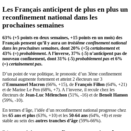
Les Français anticipent de plus en plus un
reconfinement national dans les
prochaines semaines
63% (+5 points en deux semaines, +15 points en un mois) des
Français pensent qu’il y aura
un troisième confinement national
dans les prochaines semaines
, dont 20% (+5)
certainement
et
43% (=)
probablement
. A l’inverse, 37% (-5) n’anticipent pas de
nouveau confinement, dont 31% (-5)
probablement pas
et 6%
(=)
certainement pas
.
D’un point de vue politique, le pronostic d’un 3ème confinement
national augmente fortement et atteint 2 électeurs sur 3
d’
Emmanuel Macron
(66%, +15), de
François Fillon
(64%, +21)
et de Marine Le Pen (68%, +7). A l’inverse, il recule chez les
électeurs de
Jean-Luc Mélenchon
(51%, -16) et de
Benoît Hamon
(59%, -10).
En termes d’âge, l’idée d’un reconfinement national progresse chez
les
65 ans et plus
(63%, +10) et les
50-64 ans
(64%, +8) et reste
stable au sein des
autres tranches d’âge
(59%-66%).