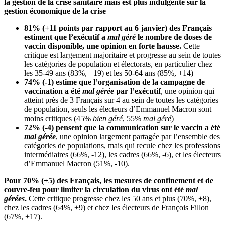
la gestion de la crise sanitaire mais est plus indulgente sur la
gestion économique de la crise
81% (+11 points par rapport au 6 janvier) des Français
estiment que l’exécutif a
mal géré
le nombre de doses de
vaccin disponible, une opinion en forte hausse.
Cette
critique est largement majoritaire et progresse au sein de toutes
les catégories de population et électorats, en particulier chez
les 35-49 ans (83%, +19) et les 50-64 ans (85%, +14)
74% (-1) estime que l’organisation de la campagne de
vaccination a été
mal gérée
par l’exécutif
, une opinion qui
atteint près de 3 Français sur 4 au sein de toutes les catégories
de population, seuls les électeurs d’Emmanuel Macron sont
moins critiques (45%
bien géré
, 55%
mal géré
)
72% (-4) pensent que la communication sur le vaccin a été
mal gérée
, une opinion largement partagée par l’ensemble des
catégories de populations, mais qui recule chez les professions
intermédiaires (66%, -12), les cadres (66%, -6), et les électeurs
d’Emmanuel Macron (51%, -10).
Pour 70% (+5) des Français, les mesures de confinement et de
couvre-feu pour limiter la circulation du virus ont été
mal
gérées
.
Cette critique progresse chez les 50 ans et plus (70%, +8),
chez les cadres (64%, +9) et chez les électeurs de François Fillon
(67%, +17).