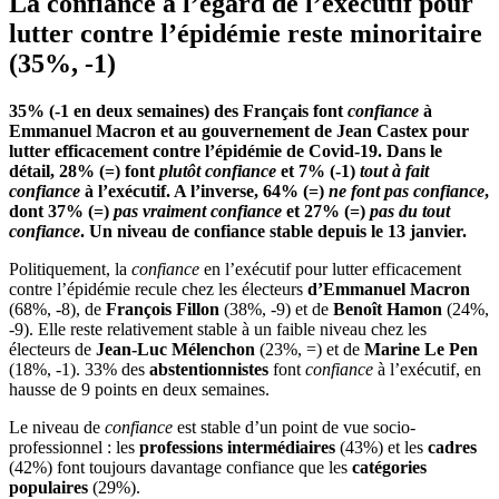
La confiance à l’égard de l’exécutif pour
lutter contre l’épidémie reste minoritaire
(35%, -1)
35% (-1 en deux semaines) des Français font
confiance
à
Emmanuel Macron et au gouvernement de Jean Castex pour
lutter efficacement contre l’épidémie de Covid-19. Dans le
détail, 28% (=) font
plutôt confiance
et 7% (-1)
tout à fait
confiance
à l’exécutif. A l’inverse, 64% (=)
ne font pas confiance
,
dont 37% (=)
pas vraiment confiance
et 27% (=)
pas du tout
confiance
.
Un niveau de confiance stable depuis le 13 janvier.
Politiquement, la
confiance
en l’exécutif pour lutter efficacement
contre l’épidémie recule chez les électeurs
d’Emmanuel Macron
(68%, -8), de
François Fillon
(38%, -9) et de
Benoît Hamon
(24%,
-9). Elle reste relativement stable à un faible niveau chez les
électeurs de
Jean-Luc Mélenchon
(23%, =) et de
Marine Le Pen
(18%, -1). 33% des
abstentionnistes
font
confiance
à l’exécutif, en
hausse de 9 points en deux semaines.
Le niveau de
confiance
est stable d’un point de vue socio-
professionnel : les
professions intermédiaires
(43%) et les
cadres
(42%) font toujours davantage confiance que les
catégories
populaires
(29%).