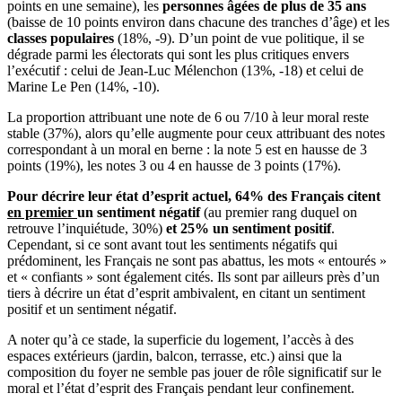
points en une semaine), les
personnes âgées de plus de 35 ans
(baisse de 10 points environ dans chacune des tranches d’âge) et les
classes populaires
(18%, -9). D’un point de vue politique, il se
dégrade parmi les électorats qui sont les plus critiques envers
l’exécutif : celui de Jean-Luc Mélenchon (13%, -18) et celui de
Marine Le Pen (14%, -10).
La proportion attribuant une note de 6 ou 7/10 à leur moral reste
stable (37%), alors qu’elle augmente pour ceux attribuant des notes
correspondant à un moral en berne : la note 5 est en hausse de 3
points (19%), les notes 3 ou 4 en hausse de 3 points (17%).
Pour décrire leur état d’esprit actuel, 64% des Français citent
en premier
un sentiment négatif
(au premier rang duquel on
retrouve l’inquiétude, 30%)
et 25% un sentiment positif
.
Cependant, si ce sont avant tout les sentiments négatifs qui
prédominent, les Français ne sont pas abattus, les mots « entourés »
et « confiants » sont également cités. Ils sont par ailleurs près d’un
tiers à décrire un état d’esprit ambivalent, en citant un sentiment
positif et un sentiment négatif.
A noter qu’à ce stade, la superficie du logement, l’accès à des
espaces extérieurs (jardin, balcon, terrasse, etc.) ainsi que la
composition du foyer ne semble pas jouer de rôle significatif sur le
moral et l’état d’esprit des Français pendant leur confinement.