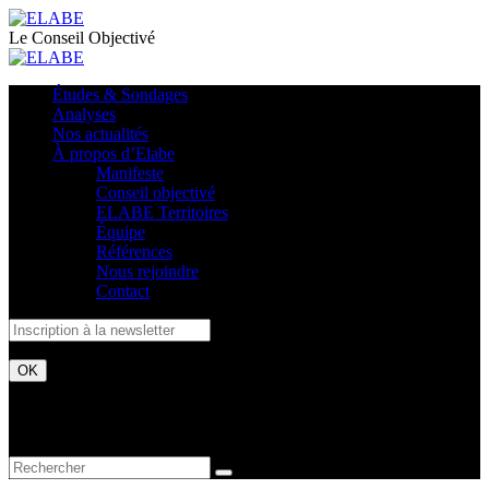
Le Conseil Objectivé
Études & Sondages
Analyses
Nos actualités
À propos d’Elabe
Manifeste
Conseil objectivé
ELABE Territoires
Équipe
Références
Nous rejoindre
Contact