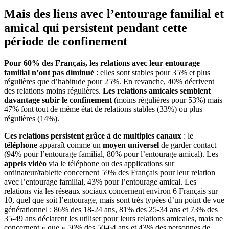
Mais des liens avec l’entourage familial et
amical qui persistent pendant cette
période de confinement
Pour 60% des Français, les relations avec leur entourage
familial n’ont pas diminué
: elles sont stables pour 35% et plus
régulières que d’habitude pour 25%. En revanche, 40% décrivent
des relations moins régulières.
Les relations amicales semblent
davantage subir le confinement
(moins régulières pour 53%) mais
47% font tout de même état de relations stables (33%) ou plus
régulières (14%).
Ces relations persistent grâce à de multiples canaux
: le
téléphone
apparaît comme un
moyen universel
de garder contact
(94% pour l’entourage familial, 80% pour l’entourage amical). Les
appels vidéo
via le téléphone ou des applications sur
ordinateur/tablette concernent 59% des Français pour leur relation
avec l’entourage familial, 43% pour l’entourage amical. Les
relations via les réseaux sociaux concernent environ 6 Français sur
10, quel que soit l’entourage, mais sont très typées d’un point de vue
générationnel : 86% des 18-24 ans, 81% des 25-34 ans et 73% des
35-49 ans déclarent les utiliser pour leurs relations amicales, mais ne
concernent « que » 50% des 50-64 ans et 43% des personnes de