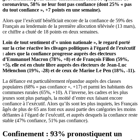
coronavirus, 58% ne leur font pas confiance (dont 25% « pas
du tout confiance », +7 points en une semaine).
Alors que l’exécutif bénéficiait encore de la confiance de 59% des
Français au lendemain de la première allocution télévisée (13 mars),
ce chiffre a chuté de 18 points en deux semaines.
Loin de tout sentiment d’« union nationale », le regard porté
sur la crise réactive les clivages politiques à l’égard de l’exécutif
: alors que la confiance progresse auprès des électeurs
d’Emmanuel Macron (78%, +8) et de François Fillon (59%,
+5), elle est en chute libre auprès des électeurs de Jean-Luc
Mélenchon (19%, -28) et de ceux de Marine Le Pen (18%, -11).
La défiance est particulièrement répandue auprès des classes
populaires (68% « pas confiance », +17) et parmi les habitants des
communes rurales (65%, +10). A l’inverse, les cadres et les plus
jeunes sont plus partagés, la moitié d’entre eux faisant encore
confiance à l’exécutif. Alors qu’ils sont les plus inquiets, les Français
âgés de plus de 65 ans font eux aussi partie des catégories les moins
défiantes à l’égard de l’exécutif, et auprès desquels la confiance reste
stable (47% confiance, 51% pas confiance).
Confinement : 93% pronostiquent un