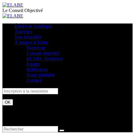
Le Conseil Objectivé
Études & Sondages
Analyses
Nos actualités
À propos d’Elabe
Manifeste
Conseil objectivé
ELABE Territoires
Équipe
Références
Nous rejoindre
Contact