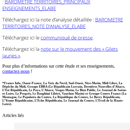
:
BAROMETRE TERRITOIRES_PRINCIPAUX
ENSEIGNEMENTS_ELABE
Téléchargez ici la note d’analyse détaillée :
BAROMETRE
TERRITOIRES_NOTE D’ANALYSE_ELABE
Téléchargez ici le
communiqué de presse
.
Téléchargez ici la
note sur le mouvement des « Gilets
jaunes »
.
Pour plus d’informations sur cette étude et ses enseignements,
contactez-nous
!
*France Info, Ouest-France, La Voix du Nord, Sud-Ouest, Nice-Matin, Midi Libre, La
Dépêche du Midi, Groupe EBRA (Le Républicain Lorrain, Dernières Nouvelles d’Alsace,
L’Est Républicain, Le Pays, L’Alsace, Vosges Matin, Le Bien Public, Le Journal de Saône-
et-Loire, Le Progrès, Le Dauphiné Libéré, Vaucluse Matin) et Groupe Centre France (La
Montagne, Le Populaire du Centre, La République du Centre, Le Berry Républicain,
L’Yonne Républicaine, L’Echo Républicain, Le Journal du Centre, L’Eveil de la Haute-
Loire).
Articles liés