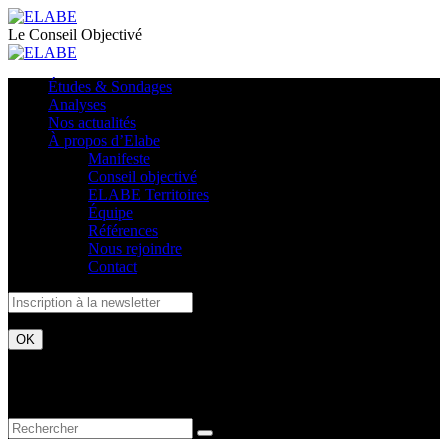
Le Conseil Objectivé
Études & Sondages
Analyses
Nos actualités
À propos d’Elabe
Manifeste
Conseil objectivé
ELABE Territoires
Équipe
Références
Nous rejoindre
Contact