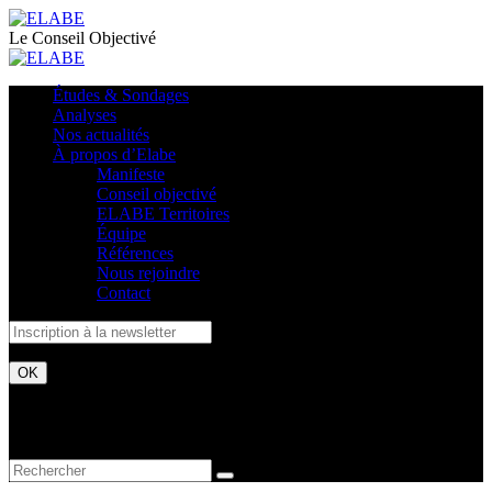
Le Conseil Objectivé
Études & Sondages
Analyses
Nos actualités
À propos d’Elabe
Manifeste
Conseil objectivé
ELABE Territoires
Équipe
Références
Nous rejoindre
Contact