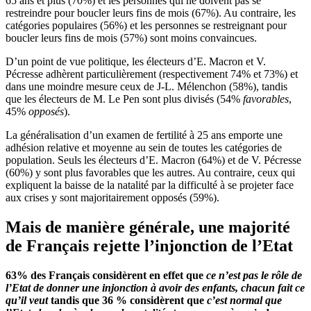
65 ans et plus (70%) et les personnes qui ne doivent pas se
restreindre pour boucler leurs fins de mois (67%). Au contraire, les
catégories populaires (56%) et les personnes se restreignant pour
boucler leurs fins de mois (57%) sont moins convaincues.
D’un point de vue politique, les électeurs d’E. Macron et V.
Pécresse adhèrent particulièrement (respectivement 74% et 73%) et
dans une moindre mesure ceux de J-L. Mélenchon (58%), tandis
que les électeurs de M. Le Pen sont plus divisés (54%
favorables
,
45%
opposés
).
La généralisation d’un examen de fertilité à 25 ans emporte une
adhésion relative et moyenne au sein de toutes les catégories de
population. Seuls les électeurs d’E. Macron (64%) et de V. Pécresse
(60%) y sont plus favorables que les autres. Au contraire, ceux qui
expliquent la baisse de la natalité par la difficulté à se projeter face
aux crises y sont majoritairement opposés (59%).
Mais de manière générale, une majorité
de Français rejette l’injonction de l’Etat
63% des Français considèrent en effet que
ce n’est pas le rôle de
l’Etat de donner une injonction à avoir des enfants, chacun fait ce
qu’il veut
tandis que 36
%
considèrent que
c’est normal que