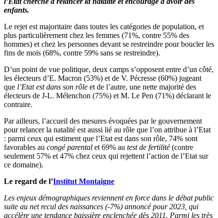
l’Etat cherche à relancer la natalité et encourage à avoir des
enfants.
Le rejet est majoritaire dans toutes les catégories de population, et
plus particulièrement chez les femmes (71%, contre 55% des
hommes) et chez les personnes devant se restreindre pour boucler les
fins de mois (68%, contre 59% sans se restreindre).
D’un point de vue politique, deux camps s’opposent entre d’un côté,
les électeurs d’E. Macron (53%) et de V. Pécresse (60%) jugeant
que
l’Etat est dans son rôle
et de l’autre, une nette majorité des
électeurs de J-L. Mélenchon (75%) et M. Le Pen (71%) déclarant le
contraire.
Par ailleurs, l’accueil des mesures évoquées par le gouvernement
pour relancer la natalité est aussi lié au rôle que l’on attribue à l’Etat
: parmi ceux qui estiment que l’Etat est dans son rôle, 74% sont
favorables au
congé parental
et 69% au
test de fertilité
(contre
seulement 57% et 47% chez ceux qui rejettent l’action de l’Etat sur
ce domaine).
Le regard de l’
Institut Montaigne
Les enjeux démographiques reviennent en force dans le débat public
suite au net recul des naissances (-7%) annoncé pour 2023, qui
accélère une tendance baissière enclenchée dès 2011. Parmi les très