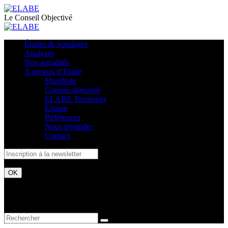
Le Conseil Objectivé
Études & Sondages
Analyses
Nos actualités
À propos d’Elabe
Manifeste
Conseil objectivé
ELABE Territoires
Équipe
Références
Nous rejoindre
Contact