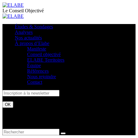
Le Conseil Objectivé
Études & Sondages
Analyses
Nos actualités
À propos d’Elabe
Manifeste
Conseil objectivé
ELABE Territoires
Équipe
Références
Nous rejoindre
Contact