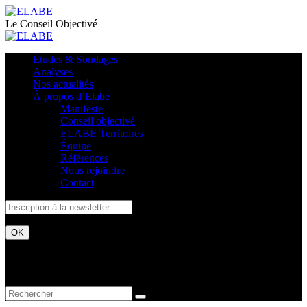
Le Conseil Objectivé
Études & Sondages
Analyses
Nos actualités
À propos d’Elabe
Manifeste
Conseil objectivé
ELABE Territoires
Équipe
Références
Nous rejoindre
Contact