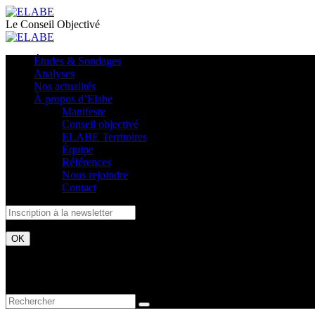
Le Conseil Objectivé
Études & Sondages
Analyses
Nos actualités
À propos d’Elabe
Manifeste
Conseil objectivé
ELABE Territoires
Équipe
Références
Nous rejoindre
Contact