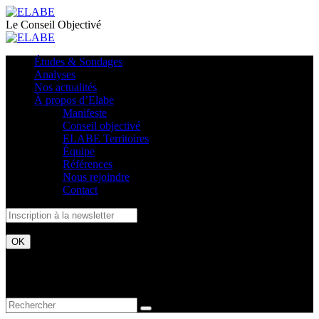
Le Conseil Objectivé
Études & Sondages
Analyses
Nos actualités
À propos d’Elabe
Manifeste
Conseil objectivé
ELABE Territoires
Équipe
Références
Nous rejoindre
Contact