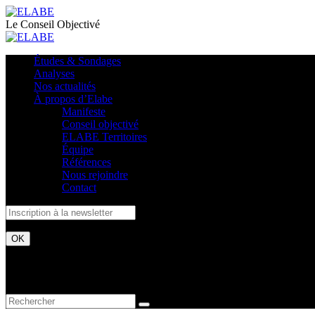
Le Conseil Objectivé
Études & Sondages
Analyses
Nos actualités
À propos d’Elabe
Manifeste
Conseil objectivé
ELABE Territoires
Équipe
Références
Nous rejoindre
Contact