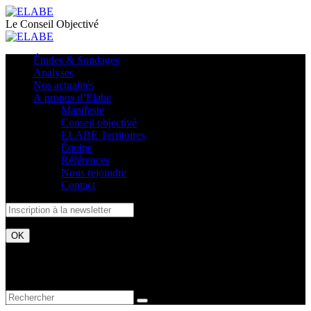
Le Conseil Objectivé
Études & Sondages
Analyses
Nos actualités
À propos d’Elabe
Manifeste
Conseil objectivé
ELABE Territoires
Équipe
Références
Nous rejoindre
Contact