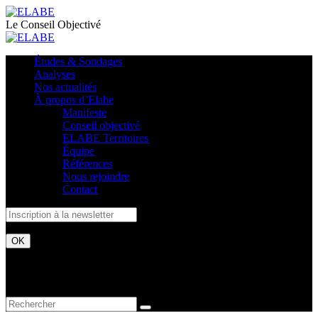
Le Conseil Objectivé
Études & Sondages
Analyses
Nos actualités
À propos d’Elabe
Manifeste
Conseil objectivé
ELABE Territoires
Équipe
Références
Nous rejoindre
Contact