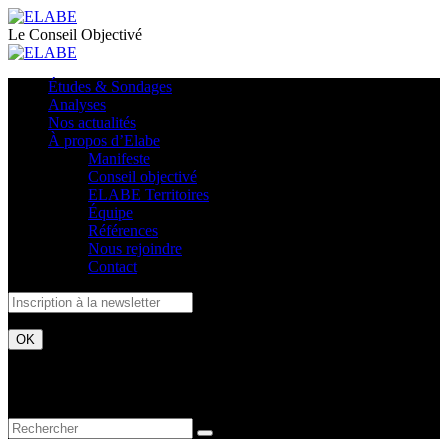
Le Conseil Objectivé
Études & Sondages
Analyses
Nos actualités
À propos d’Elabe
Manifeste
Conseil objectivé
ELABE Territoires
Équipe
Références
Nous rejoindre
Contact