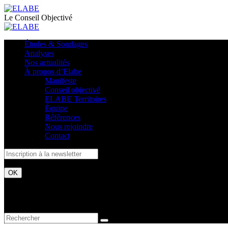
Le Conseil Objectivé
Études & Sondages
Analyses
Nos actualités
À propos d’Elabe
Manifeste
Conseil objectivé
ELABE Territoires
Équipe
Références
Nous rejoindre
Contact