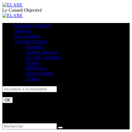
Le Conseil Objectivé
Études & Sondages
Analyses
Nos actualités
À propos d’Elabe
Manifeste
Conseil objectivé
ELABE Territoires
Équipe
Références
Nous rejoindre
Contact