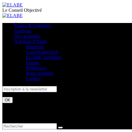
Le Conseil Objectivé
Études & Sondages
Analyses
Nos actualités
À propos d’Elabe
Manifeste
Conseil objectivé
ELABE Territoires
Équipe
Références
Nous rejoindre
Contact