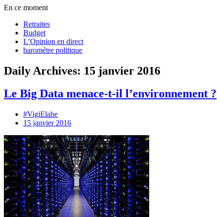
En ce moment
Retraites
Budget
L’Opinion en direct
baromètre politique
Daily Archives: 15 janvier 2016
Le Big Data menace-t-il l’environnement ?
#VigiElabe
15 janvier 2016