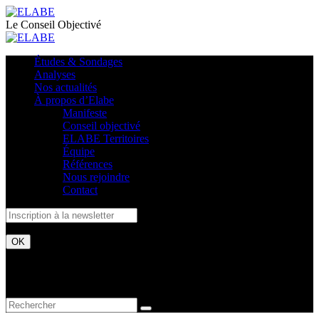
Le Conseil Objectivé
Études & Sondages
Analyses
Nos actualités
À propos d’Elabe
Manifeste
Conseil objectivé
ELABE Territoires
Équipe
Références
Nous rejoindre
Contact