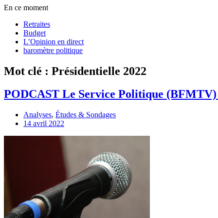
En ce moment
Retraites
Budget
L’Opinion en direct
baromètre politique
Mot clé : Présidentielle 2022
PODCAST Le Service Politique (BFMTV) 
Analyses
,
Études & Sondages
14 avril 2022