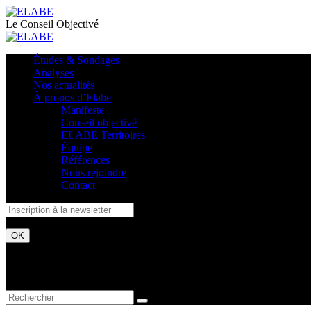
Le Conseil Objectivé
Études & Sondages
Analyses
Nos actualités
À propos d’Elabe
Manifeste
Conseil objectivé
ELABE Territoires
Équipe
Références
Nous rejoindre
Contact