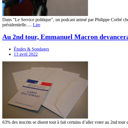
Dans "Le Service politique", un podcast animé par Philippe Corbé che
présidentielle.…
Lire
Au 2nd tour, Emmanuel Macron devancer
Études & Sondages
13 avril 2022
63% des inscrits se disent tout à fait certains d’aller voter au 2nd t