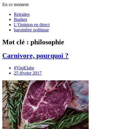
En ce moment
Retraites
Budget
L’Opinion en direct
baromètre politique
Mot clé : philosophie
Carnivore, pourquoi ?
#VigiElabe
25 février 2017