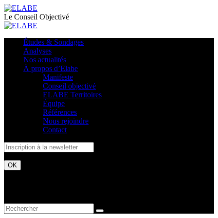
Le Conseil Objectivé
Études & Sondages
Analyses
Nos actualités
À propos d’Elabe
Manifeste
Conseil objectivé
ELABE Territoires
Équipe
Références
Nous rejoindre
Contact