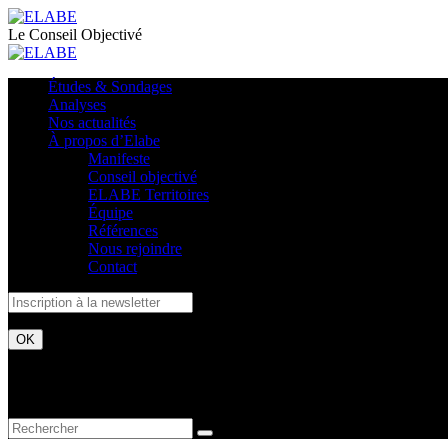
Le Conseil Objectivé
Études & Sondages
Analyses
Nos actualités
À propos d’Elabe
Manifeste
Conseil objectivé
ELABE Territoires
Équipe
Références
Nous rejoindre
Contact