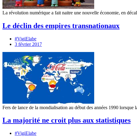
La révolution numérique a fait naitre une nouvelle économie, en décala
Le déclin des empires transnationaux
#VigiElabe
3 février 2017
Fers de lance de la mondialisation au début des années 1990 lorsque la
La majorité ne croit plus aux statistiques
#VigiElabe