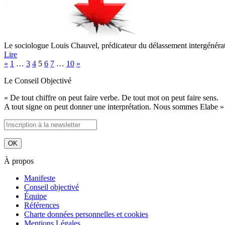
Le sociologue Louis Chauvel, prédicateur du délassement intergénérati
Lire
«
1
…
3
4
5
6
7
…
10
»
Le Conseil Objectivé
« De tout chiffre on peut faire verbe. De tout mot on peut faire sens.
A tout signe on peut donner une interprétation. Nous sommes Elabe »
À propos
Manifeste
Conseil objectivé
Équipe
Références
Charte données personnelles et cookies
Mentions Légales