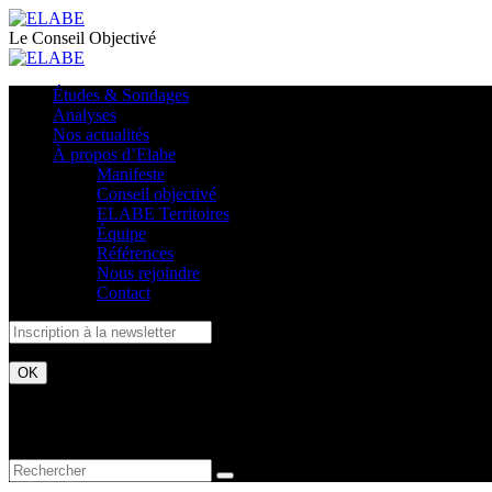
Le Conseil Objectivé
Études & Sondages
Analyses
Nos actualités
À propos d’Elabe
Manifeste
Conseil objectivé
ELABE Territoires
Équipe
Références
Nous rejoindre
Contact