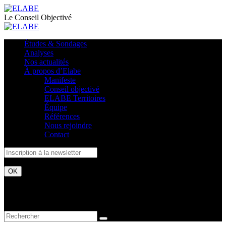
Le Conseil Objectivé
Études & Sondages
Analyses
Nos actualités
À propos d’Elabe
Manifeste
Conseil objectivé
ELABE Territoires
Équipe
Références
Nous rejoindre
Contact