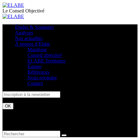
Le Conseil Objectivé
Études & Sondages
Analyses
Nos actualités
À propos d’Elabe
Manifeste
Conseil objectivé
ELABE Territoires
Équipe
Références
Nous rejoindre
Contact