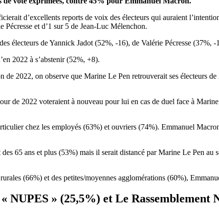
ons de vote exprimées, contre 45% pour Emmanuel Macron
.
icierait d’excellents reports de voix des électeurs qui auraient l’inten
ie Pécresse et d’1 sur 5 de Jean-Luc Mélenchon.
des électeurs de Yannick Jadot (52%, -16), de Valérie Pécresse (37%, 
’en 2022 à s’abstenir (52%, +8).
ion de 2022, on observe que Marine Le Pen retrouverait ses électeurs de 
ur de 2022 voteraient à nouveau pour lui en cas de duel face à Marine L
 particulier chez les employés (63%) et ouvriers (74%). Emmanuel Macro
des 65 ans et plus (53%) mais il serait distancé par Marine Le Pen au se
s rurales (66%) et des petites/moyennes agglomérations (60%), Emmanu
la « NUPES » (25,5%) et Le Rassemblement N