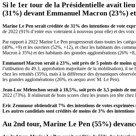
Si le 1
er
tour de la Présidentielle avait li
(31%) devant Emmanuel Macron (23%) et
Marine Le Pen serait créditée de 31% des intentions de vote expr
de 2022 (91% d’entre eux voteraient à nouveau pour elle) et des voix
Par rapport à 2022 Marine Le Pen progresserait dans toutes les catégori
(40%, +9) et les ouvriers (52%, +12), et chez les habitants des commun
Macron à 35%) et des habitants des grandes agglomérations (26% +8, 
Emmanuel Macron serait à 23%, soit près de 5 points de moins 
l’utilisation du 49.3, approbation majoritaire de la mobilisation), il 
chez les retraités (35%), mais à la différence des dynamiques observ
les grandes agglomérations (26%, ex-aequo avec M. Le Pen).
Jean-Luc Mélenchon serait à 18,5%, soit près de 3,5 points de m
2022 (73%). Il réaliserait de bons scores chez les jeunes (en tête ch
Eric Zemmour obtiendrait 7% des intentions de votes exprimées
Les autres candidats sont crédités de moins de 3% des intentions
Au 2
nd
tour, Marine Le Pen (55%) devan