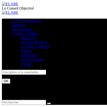
Le Conseil Objectivé
Études & Sondages
Analyses
Nos actualités
À propos d’Elabe
Manifeste
Conseil objectivé
ELABE Territoires
Équipe
Références
Nous rejoindre
Contact