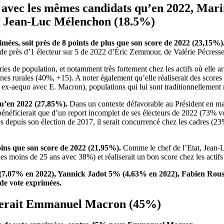
eu avec les mêmes candidats qu’en 2022, Mari
 Jean-Luc Mélenchon (18.5%)
imées, soit près de 8 points de plus que son score de 2022 (23,15%)
 de près d’1 électeur sur 5 de 2022 d’Éric Zemmour, de Valérie Pécresse
es de population, et notamment très fortement chez les actifs où elle ar
es rurales (40%, +15). A noter également qu’elle réaliserait des scores
ex-aequo avec E. Macron), populations qui lui sont traditionnellement 
qu’en 2022 (27,85%).
Dans un contexte défavorable au Président en mati
ne bénéficierait que d’un report incomplet de ses électeurs de 2022 (73%
ées depuis son élection de 2017, il serait concurrencé chez les cadres
oins que son score de 2022 (21,95%).
Comme le chef de l’Etat, Jean-L
ez les moins de 25 ans avec 38%) et réaliserait un bon score chez les a
 (7,07% en 2022), Yannick Jadot 5% (4,63% en 2022), Fabien Rous
 de vote exprimées.
cerait Emmanuel Macron (45%)