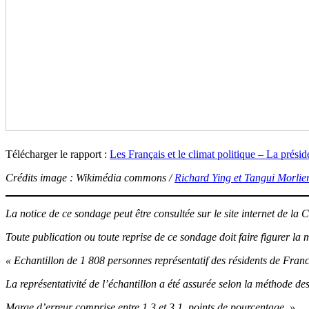
Télécharger le rapport :
Les Français et le climat politique – La préside
Crédits image : Wikimédia commons /
Richard Ying et Tangui Morlie
La notice de ce sondage peut être consultée sur le site internet de l
Toute publication ou toute reprise de ce sondage doit faire figurer la 
« Echantillon de 1 808 personnes représentatif des résidents de France 
La représentativité de l’échantillon a été assurée selon la méthode de
Marge d’erreur comprise
entre 1,3 et 3,1 points de pourcentage
. »