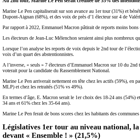
Au 2
nd
tour, Marine Le Pen serait créditée de 55% des intenti
Marine Le Pen capitaliserait sur son avance au 1er tour (31%) et bénéf
Dupont-Aignan (68%), et des voix de près d’1 électeur sur 4 de Valér
Par rapport à 2022, Emmanuel Macron pâtirait de reports moins bons 
Les électeurs de Jean-Luc Mélenchon seraient ainsi plus nombreux qu
Lorsque l’on analyse les reports de voix depuis le 2nd tour de l’élect
voix d’un quart des abstentionnistes.
A l’inverse, « seuls » 7 électeurs d’Emmanuel Macron sur 10 du 2nd to
voterait pour la candidate du Rassemblement National.
Marine Le Pen arriverait nettement en tête chez les actifs (59%), en
MLP) et chez les retraités (51% vs 49%).
En termes d’âge, E. Macron serait le 1er choix des 18-24 ans (54%) et 
34 ans et 61% chez les 35-64 ans).
Marine Le Pen ferait de bons scores chez les habitants des commune
Législatives 1
er
tour au niveau national, 
devant « Ensemble ! » (21,5%)