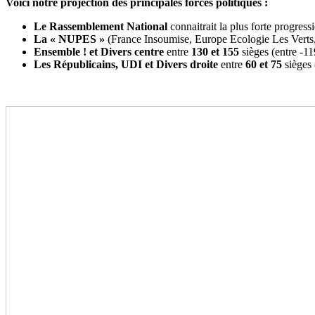
Voici notre projection des principales forces politiques :
Le Rassemblement National
connaitrait la plus forte progressi
La « NUPES »
(France Insoumise, Europe Ecologie Les Verts, 
Ensemble !
et Divers centre
entre
130
et 155
sièges (entre -11
Les Républicains, UDI et Divers droite
entre
60 et
75
sièges 