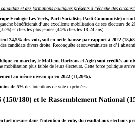
s candidats et des formations politiques présents à l’échelle des circons
pe Ecologie Les Verts, Parti Socialiste, Parti Communiste) » sont
 gauche bénéficierait d’une excellente mobilisation de ses électeurs d
s (32%) et chez les plus jeunes (44% chez les 18-24 ans).
ent 24,5% des voix, soit en nette hausse par rapport à 2022 (18,
des candidats divers droite, Reconquête et souverainistes et d’1 abstent
ique en marche, le MoDem, Horizons et Agir) sont crédités au nive
mobilisation plus faible de leurs électeurs. Cette force politique arriver
ivement au même niveau qu’en 2022 (11,29%).
oins de
5%
des intentions de vote exprimées.
S (150/180) et le Rassemblement National (1
 actuel mesuré dans l’intention de vote, du résultat aux élections pr