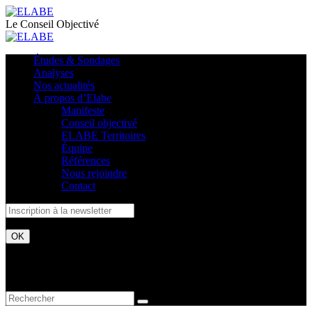
Le Conseil Objectivé
Études & Sondages
Analyses
Nos actualités
À propos d’Elabe
Manifeste
Conseil objectivé
ELABE Territoires
Équipe
Références
Nous rejoindre
Contact