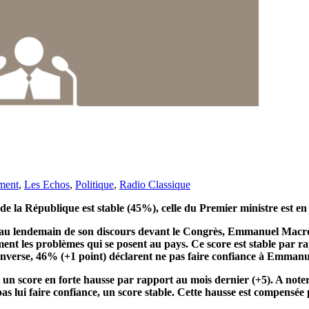
ment
,
Les Echos
,
Politique
,
Radio Classique
la République est stable (45%), celle du Premier ministre est en 
et au lendemain de son discours devant le Congrès, Emmanuel Macr
ement les problèmes qui se posent au
pays. Ce score est stable par r
 l’inverse, 46% (+1 point) déclarent ne pas faire confiance à Emma
n score en forte hausse par rapport au mois dernier (+5). A noter 
as lui faire confiance, un score stable. Cette hausse est compensée 