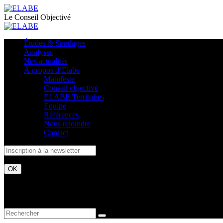
Le Conseil Objectivé
Études & Sondages
Analyses
Nos actualités
À propos d’Elabe
Manifeste
Conseil objectivé
ELABE Territoires
Équipe
Références
Nous rejoindre
Contact