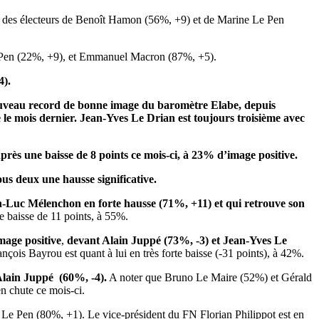
ès des électeurs de Benoît Hamon (56%, +9) et de Marine Le Pen
Le Pen (22%, +9), et Emmanuel Macron (87%, +5).
4).
(nouveau record de bonne image du baromètre Elabe, depuis
 le mois dernier. Jean-Yves Le Drian est toujours troisième avec
près une baisse de 8 points ce mois-ci, à 23% d’image positive.
us deux une hausse significative.
n-Luc Mélenchon en forte hausse (71%, +11) et qui retrouve son
e baisse de 11 points, à 55%.
image positive
,
devant Alain Juppé (73%, -3) et Jean-Yves Le
çois Bayrou est quant à lui en très forte baisse (-31 points), à 42%.
Alain Juppé (60%, -4).
A noter que Bruno Le Maire (52%) et Gérald
n chute ce mois-ci.
Le Pen (80%, +1). Le vice-président du FN Florian Philippot est en