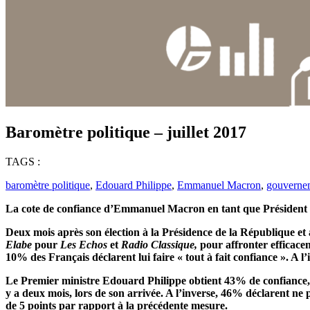
Baromètre politique – juillet 2017
TAGS :
baromètre politique
,
Edouard Philippe
,
Emmanuel Macron
,
gouverne
La cote de confiance d’Emmanuel Macron en tant que Président de 
Deux mois après son élection à la Présidence de la République 
Elabe
pour
Les Echos
et
Radio
Classique,
pour
affronter efficac
10% des Français déclarent lui faire « tout à fait confiance ». A
Le Premier ministre Edouard Philippe obtient 43% de confiance, u
y a deux mois, lors de son arrivée. A l’inverse, 46% déclarent ne p
de 5 points par rapport à la précédente mesure.