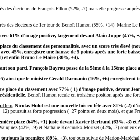
s des électeurs de François Fillon (52%, -7) mais elle progresse aupr
auprès des électeurs de 1er tour de Benoît Hamon (55%, +14), Marine 
t avec 61% d’image positive, largement devant Alain Juppé (45%, +
 place du classement des personnalités, avec un score très élevé 
 avec 45%, enregistre une hausse de 5 points après une forte baisse
1) et enfin Bruno Le Maire (30%, +4).
ant son parti, François Bayrou passe de la 5
ème
à la 15
ème
place a
) ainsi que le ministre Gérald
D
armanin
(16%, +6) enregistrent to
re place du classement avec 77% (-1) d’image positive
,
devant
J
ea
résidentielle
. Benoît Hamon recule en troisième position après une fort
 MoDem
,
Nicolas Hulot est une nouvelle fois en tête avec 81% (-2) d’
2) poursuit sa forte progression (+27 points en deux mois), et que Fran
mière place (64%, +1) juste devant Xavier Bertrand (63%, -3) et 
Wauquiez (42%, -9) et Nathalie Kosciusko-Morizet (42%, -7) sont eux e
toujours la première (89%, +3),
toujours suivie de Marion-Maréchal 