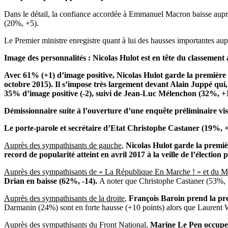
Dans le détail, la confiance accordée à Emmanuel Macron baisse auprè
(20%, +5).
Le Premier ministre enregistre quant à lui des hausses importantes 
Image des personnalités
: Nicolas Hulot est en tête du classemen
Avec 61% (+1) d’image positive, Nicolas Hulot garde la première
octobre 2015). Il s’impose très largement devant Alain Juppé qui,
35% d’image positive (-2), suivi de Jean-Luc Mélenchon (32%, +
Démissionnaire suite à l’ouverture d’une enquête préliminaire vis
Le porte-parole et secrétaire d’Etat Christophe
Castaner
(19%, +5
Auprès des sympathisants de gauche
,
Nicolas Hulot garde la premiè
record de popularité atteint en avril 2017 à la veille de l’élection p
Auprès des sympathisants de
« La République En Marche ! » et du
Drian
en baisse (62%, -14).
A noter que Christophe Castaner (53%, +1
Auprès des sympathisants de la droite
,
François Baroin prend la pre
Darmanin (24%) sont en forte hausse (+10 points) alors que Laurent 
Auprès des sympathisants du Front National
,
Marine Le Pen occupe 