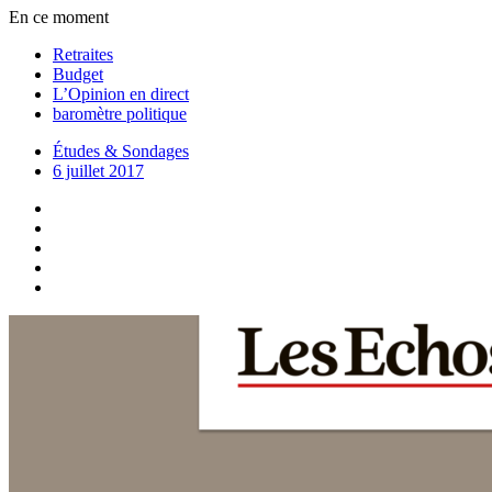
En ce moment
Retraites
Budget
L’Opinion en direct
baromètre politique
Études & Sondages
6 juillet 2017