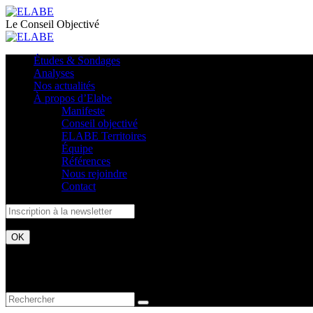
Le Conseil Objectivé
Études & Sondages
Analyses
Nos actualités
À propos d’Elabe
Manifeste
Conseil objectivé
ELABE Territoires
Équipe
Références
Nous rejoindre
Contact