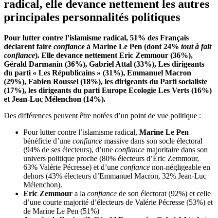
radical, elle devance nettement les autres
principales personnalités politiques
Pour lutter contre l’islamisme radical, 51% des Français
déclarent faire
confiance
à Marine Le Pen (dont 24%
tout à fait
confiance
). Elle devance nettement
Eric
Zemmour (36%),
Gérald Darmanin (36%), Gabriel Attal (33%), Les dirigeants
du parti « Les Républicains » (31%), Emmanuel Macron
(29%), Fabien Roussel (18%), les dirigeants du Parti socialiste
(17%), les dirigeants du parti Europe Ecologie Les Verts (16%)
et Jean-Luc Mélenchon (14%).
Des différences peuvent être notées d’un point de vue politique :
Pour lutter contre l’islamisme radical,
Marine Le Pen
bénéficie d’une
confiance
massive dans son socle électoral
(94% de ses électeurs), d’une
confiance
majoritaire dans son
univers politique proche (80% électeurs d’Éric Zemmour,
63% Valérie Pécresse) et d’une
confiance
non-négligeable en
dehors (43% électeurs d’Emmanuel Macron, 32% Jean-Luc
Mélenchon).
Eric Zemmour
a la
confiance
de son électorat (92%) et celle
d’une courte majorité d’électeurs de Valérie Pécresse (53%) et
de Marine Le Pen (51%)