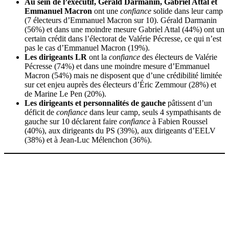
Au sein de l’exécutif, Gérald Darmanin, Gabriel Attal et
Emmanuel Macron
ont une
confiance
solide dans leur camp
(7 électeurs d’Emmanuel Macron sur 10). Gérald Darmanin
(56%) et dans une moindre mesure Gabriel Attal (44%) ont un
certain crédit dans l’électorat de Valérie Pécresse, ce qui n’est
pas le cas d’Emmanuel Macron (19%).
Les dirigeants LR
ont la
confiance
des électeurs de Valérie
Pécresse (74%) et dans une moindre mesure d’Emmanuel
Macron (54%) mais ne disposent que d’une crédibilité limitée
sur cet enjeu auprès des électeurs d’Éric Zemmour (28%) et
de Marine Le Pen (20%).
Les dirigeants et personnalités de gauche
pâtissent d’un
déficit de
confiance
dans leur camp, seuls 4 sympathisants de
gauche sur 10 déclarent faire
confiance
à Fabien Roussel
(40%), aux dirigeants du PS (39%), aux dirigeants d’EELV
(38%) et à Jean-Luc Mélenchon (36%).