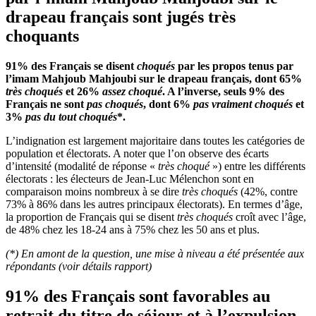
drapeau français sont jugés très
choquants
91% des Français se disent
choqués
par les propos tenus par
l’imam Mahjoub Mahjoubi sur le drapeau français, dont 65%
très choqués
et 26%
assez choqué
. A l’inverse, seuls 9% des
Français ne sont
pas choqués
, dont 6%
pas vraiment choqués
et
3%
pas du tout choqués
*.
L’indignation est largement majoritaire dans toutes les catégories de
population et électorats. A noter que l’on observe des écarts
d’intensité (modalité de réponse «
très choqué
») entre les différents
électorats : les électeurs de Jean-Luc Mélenchon sont en
comparaison moins nombreux à se dire
très choqués
(42%, contre
73% à 86% dans les autres principaux électorats). En termes d’âge,
la proportion de Français qui se disent
très choqués
croît avec l’âge,
de 48% chez les 18-24 ans à 75% chez les 50 ans et plus.
(*) En amont de la question, une mise à niveau a été présentée aux
répondants (voir détails rapport)
91% des Français sont favorables au
retrait du titre de séjour et à l’expulsion