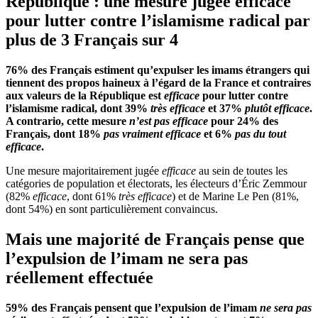
République : une mesure jugée efficace
pour lutter contre l’islamisme radical par
plus de 3 Français sur 4
76% des Français estiment qu’expulser les imams étrangers qui
tiennent des propos haineux à l’égard de la France et contraires
aux valeurs de la République est
efficace
pour lutter contre
l’islamisme radical, dont 39%
très efficace
et 37%
plutôt efficace
.
A contrario, cette mesure
n’est pas efficace
pour 24% des
Français, dont 18%
pas vraiment efficace
et 6%
pas du tout
efficace
.
Une mesure majoritairement jugée
efficace
au sein de toutes les
catégories de population et électorats, les électeurs d’Éric Zemmour
(82%
efficace
, dont 61%
très efficace
) et de Marine Le Pen (81%,
dont 54%) en sont particulièrement convaincus.
Mais une majorité de Français pense que
l’expulsion de l’imam ne sera pas
réellement effectuée
59% des Français pensent que l’expulsion de l’imam
ne sera pas