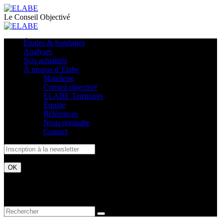
Le Conseil Objectivé
Études & Sondages
Analyses
Nos actualités
À propos d’Elabe
Manifeste
Conseil objectivé
ELABE Territoires
Équipe
Références
Nous rejoindre
Contact