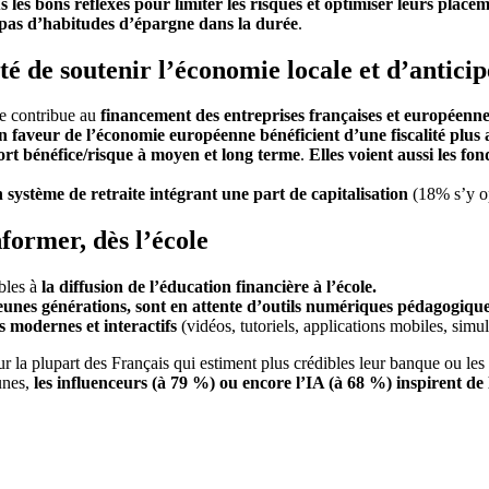
 les bons réflexes pour limiter les risques et optimiser leurs place
 pas d’habitudes d’épargne dans la durée
.
té de soutenir l’économie locale et d’anticip
ne contribue au
financement des entreprises françaises et européenn
en faveur de l’économie européenne bénéficient d’une fiscalité plu
ort
bénéfice/risque à moyen et long terme
.
Elles voient aussi les fo
 système de retraite intégrant une part de capitalisation
(18% s’y o
former, dès l’école
ables à
la diffusion de l’éducation financière à l’école.
eunes générations, sont
en attente d’outils numériques pédagogiqu
s modernes et interactifs
(vidéos, tutoriels, applications mobiles, simul
r la plupart des Français qui estiment plus crédibles leur banque ou les
eunes,
les influenceurs (à 79 %) ou encore l’IA (à 68 %) inspirent de 