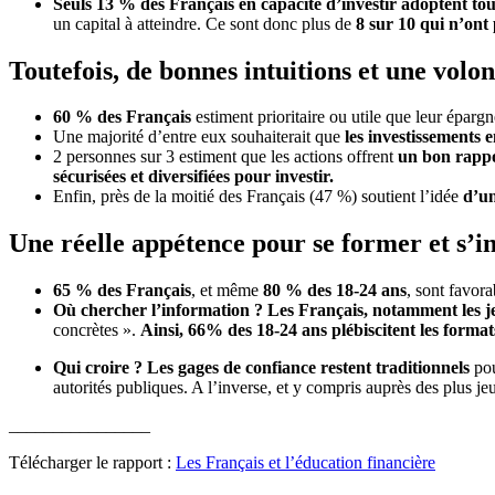
Seuls 13 % des Français en capacité d’investir adoptent tous
un capital à atteindre. Ce sont donc plus de
8 sur 10 qui n’ont
Toutefois, de bonnes intuitions et une volon
60 % des Français
estiment prioritaire ou utile que leur éparg
Une majorité d’entre eux souhaiterait que
les investissements 
2 personnes sur 3 estiment que les actions offrent
un bon rapp
sécurisées et diversifiées pour investir.
Enfin, près de la moitié des Français (47 %) soutient l’idée
d’un
Une réelle appétence pour se former et s’in
65 % des Français
, et même
80 % des 18-24 ans
, sont favor
Où chercher l’information ? Les Français, notamment les j
concrètes ».
Ainsi, 66% des 18-24 ans plébiscitent les format
Qui croire ? Les gages de confiance restent traditionnels
pou
autorités publiques. A l’inverse, et y compris auprès des plus j
________________
Télécharger le rapport :
Les Français et l’éducation financière