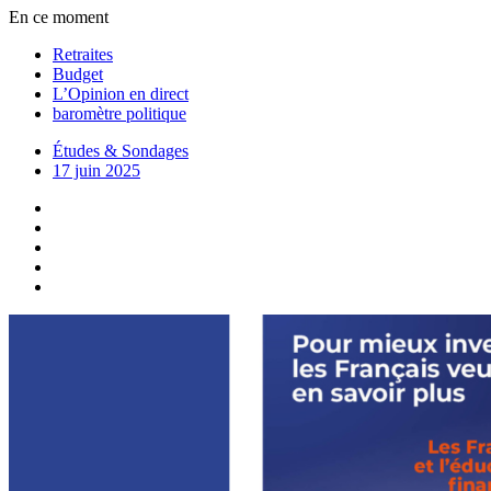
En ce moment
Retraites
Budget
L’Opinion en direct
baromètre politique
Études & Sondages
17 juin 2025