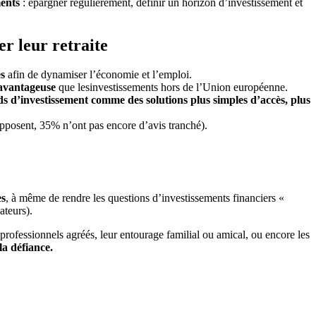
ments
: épargner régulièrement, définir un horizon d’investissement et
er leur retraite
es
afin de dynamiser l’économie et l’emploi.
s avantageuse
que lesinvestissements hors de l’Union européenne.
nds d’investissement comme des solutions plus simples d’accès, plus
pposent, 35% n’ont pas encore d’avis tranché).
es
, à même de rendre les questions d’investissements financiers «
ateurs).
 professionnels agréés, leur entourage familial ou amical, ou encore les
la défiance.