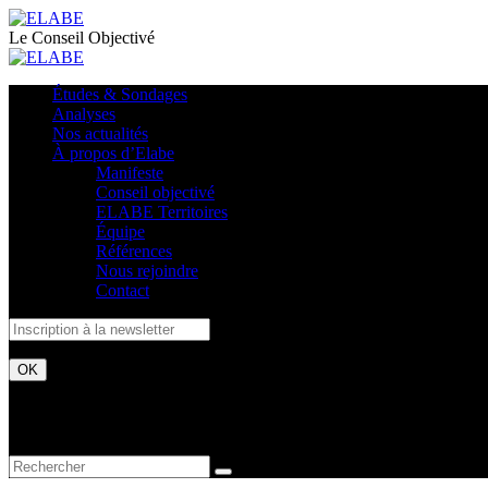
Le Conseil Objectivé
Études & Sondages
Analyses
Nos actualités
À propos d’Elabe
Manifeste
Conseil objectivé
ELABE Territoires
Équipe
Références
Nous rejoindre
Contact