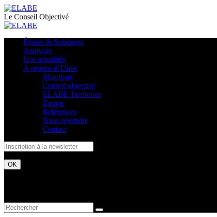
Le Conseil Objectivé
Études & Sondages
Analyses
Nos actualités
À propos d’Elabe
Manifeste
Conseil objectivé
ELABE Territoires
Équipe
Références
Nous rejoindre
Contact