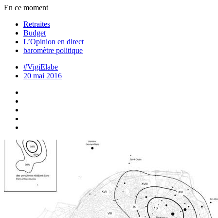
En ce moment
Retraites
Budget
L’Opinion en direct
baromètre politique
#VigiElabe
20 mai 2016