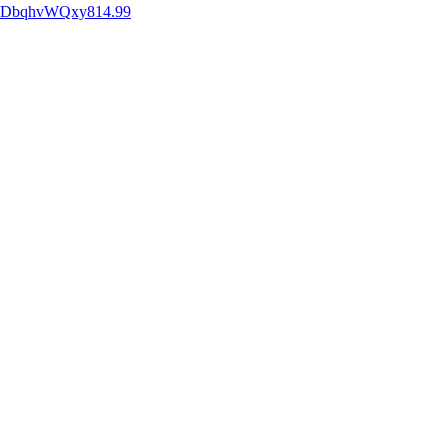
#3VBsDbqhvWQxy814.99