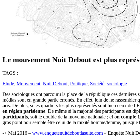
Le mouvement Nuit Debout est plus représe
TAGS :
Etude
,
Mouvement
,
Nuit Debout
,
Politique
,
Société
,
sociologie
Des sociologues ont parcouru la place de la république ces dernières 
médias sont en grande partie erronés. En effet, loin de ne rassembler 
ans
. De plus, si les quartiers les plus représentés sont bien ceux de l’E
en région parisienne
. De même si la majorité des participants est di
participants
, soit le double de la moyenne nationale ;
et on compte 1
gros point noir semble être celui de la mixité homme/femme, puisque
-> Mai 2016 –
www.enquetenuitdeboutlasuite.com
« Enquête Nuit D