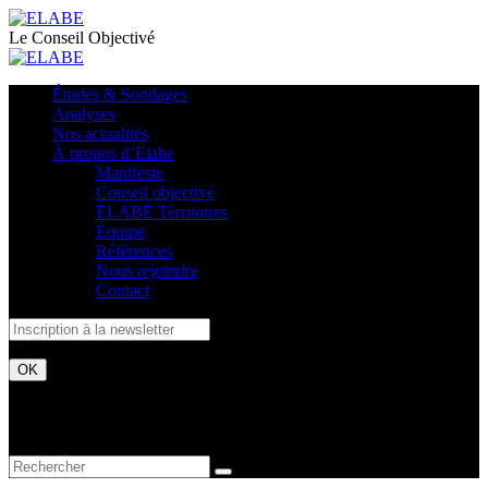
Le Conseil Objectivé
Études & Sondages
Analyses
Nos actualités
À propos d’Elabe
Manifeste
Conseil objectivé
ELABE Territoires
Équipe
Références
Nous rejoindre
Contact