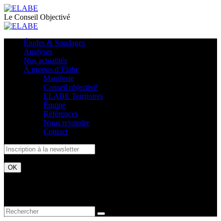
Le Conseil Objectivé
Études & Sondages
Analyses
Nos actualités
À propos d’Elabe
Manifeste
Conseil objectivé
ELABE Territoires
Équipe
Références
Nous rejoindre
Contact