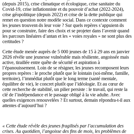
(depuis 2015), crise climatique et écologique, crise sanitaire du
Covid-19, crise inflationniste et du pouvoir d’achat (2022-2024),
crise géopolitique (depuis 2022) et crise de la dette publique qui
remet en question notre modèle social. Dans ce contexte comment
les jeunes trouvent-ils leur voie ? Sur quels repères s’appuient-ils
pour se construire, faire des choix et se projeter dans l’avenir quand
les parcours linéaires d’antan et les « voies royales » ne sont plus des
certitudes ?
Cette étude menée auprès de 5 000 jeunes de 15 à 29 ans en janvier
2026 révèle une jeunesse vulnérable mais résiliente, angoissée mais
active, tiraillée entre quête de sécurité et aspiration à
l’épanouissement. Loin de se résigner, les jeunes recomposent leurs
propres repères : le proche plutôt que le lointain (soi-même, famille,
territoire), l’immédiat plutôt que le long terme (santé mentale,
équilibre de vie), le concret plutôt que l’idéologie. Et au cœur de
cette recherche de stabilité, un pilier persiste : le travail, qui reste la
clé de l’indépendance et le passage obligé à la vie adulte. Avec
quelles exigences renouvelées ? Et surtout, demain répondra-t-il aux
attentes d’aujourd’hui ?
« Cette étude révèle des jeunes fragilisés par l’accumulation des
crises. Au quotidien, l’angoisse des fins de mois, les problèmes de