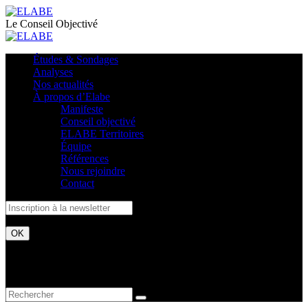
Le Conseil Objectivé
Études & Sondages
Analyses
Nos actualités
À propos d’Elabe
Manifeste
Conseil objectivé
ELABE Territoires
Équipe
Références
Nous rejoindre
Contact