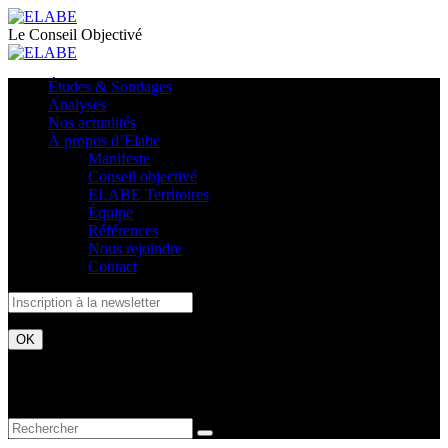
Le Conseil Objectivé
Études & Sondages
Analyses
Nos actualités
À propos d’Elabe
Manifeste
Conseil objectivé
ELABE Territoires
Équipe
Références
Nous rejoindre
Contact