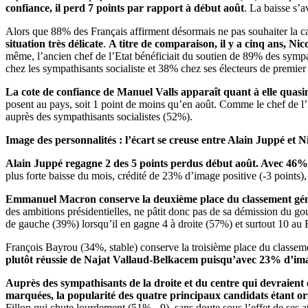
confiance, il perd 7 points par rapport à début août
. La baisse s’
Alors que 88% des Français affirment désormais ne pas souhaiter la c
situation très délicate
.
A titre de comparaison, il y a cinq ans, Nic
même, l’ancien chef de l’Etat bénéficiait du soutien de 89% des sympa
chez les sympathisants socialiste et 38% chez ses électeurs de premier
La cote de confiance de Manuel Valls apparaît quant à elle quas
posent au pays, soit 1 point de moins qu’en août. Comme le chef de l
auprès des sympathisants socialistes (52%).
Image des personnalités :
l’écart se creuse entre Alain Juppé et
Alain Juppé regagne 2 des 5 points perdus début août. Avec 46% d
plus forte baisse du mois, crédité de 23% d’image positive (-3 points)
Emmanuel Macron conserve la deuxième place du classement génér
des ambitions présidentielles, ne pâtit donc pas de sa démission du g
de gauche (39%) lorsqu’il en gagne 4 à droite (57%) et surtout 10 au 
François Bayrou (34%, stable) conserve la troisième place du classeme
plutôt réussie de Najat Vallaud-Belkacem puisqu’avec 23% d’imag
Auprès des sympathisants de la droite et du centre qui devraient c
marquées, la popularité des quatre principaux candidats étant ori
Fillon qui chute lourdement (51%, -9), sans doute sous l’effet de ses 