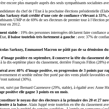
avère encore plus marquée auprès des seuls sympathisants socialistes av
andidature du chef de l’Etat à la prochaine élections présidentielle (
olas Sarkozy était crédité d’une cote de confiance s’élevant à 33%, s
thisants UMP et de 69% de ses électeurs de premier tour à l’élection pr
 tour en 2012.
iment stable
: 19% des personnes interrogées déclarent faire confiance a
’Etat,
il baisse toutefois très fortement à gauche
: avec 37% de confian
 Nicolas Sarkozy, Emmanuel Macron ne pâtit pas de sa démission d
’image positive en septembre, il conserve la tête du classement de
, à la dix-septième place du classement, derrière François Fillon (28%)
al avec 40% d’image positive, en progression de 3 points par ra
ouvernement et semble même être porté par des vents plutôt favorables e
Front national (30%).
nt, suivi par Bernard Cazeneuve (29%, stable), à égalité avec Anne Hid
e positive elle gagne 3 points en un mois
.
onstituer le noyau dur des électeurs à la primaire des 20 et 27 nov
entée à la baisse
. Alain Juppé reste toutefois en tête du classement av
attaques sur la probité de certains candidats. L’entrée en campagne s’av