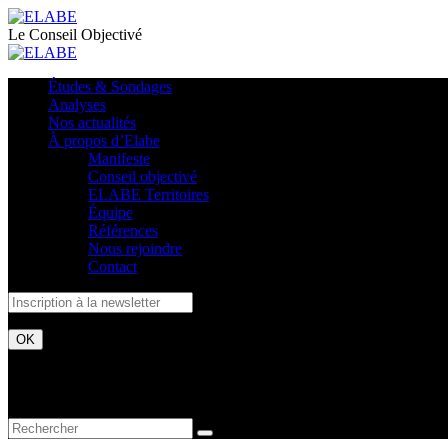
Le Conseil Objectivé
Études & Sondages
Analyses
Nos actualités
À propos d’Elabe
Manifeste
Conseil objectivé
ELABE Territoires
Équipe
Références
Nous rejoindre
Contact