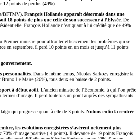
ec 12 points de perdus (49%).
Elabe/BFTMV),
François Hollande apparaît désormais dans une
oit 18 points de plus que celle de son successeur à l’Elysée
. De
ésidentielle. François Hollande n’est quant à lui crédité que de 49%
u Premier ministre pour affronter efficacement les problèmes qui se
ce en septembre, il perd 10 points en un mois et jusqu’à 11 points
u gouvernement.
s personnalités
. Dans le même temps, Nicolas Sarkozy enregistre la
 et Bruno Le Maire (26%), tous deux en baisse de 2 points.
pport à début août
. L’ancien ministre de l’Economie, à qui l’on prête
n termes d’image. Il perd toutefois un point auprès des sympathisants
algo qui progresse quant à elle de 3 points.
Notons enfin la rentrée
embre, les évolutions enregistrées s’avèrent nettement plus
ec 70% d’image positive (-4 points). Il devance de 19 points François
ère elle aussi difficile pour Nicolas Sarkozy : avec 49% d’image