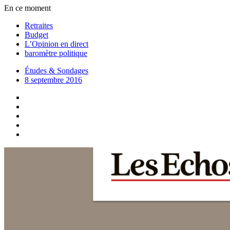
En ce moment
Retraites
Budget
L’Opinion en direct
baromètre politique
Études & Sondages
8 septembre 2016