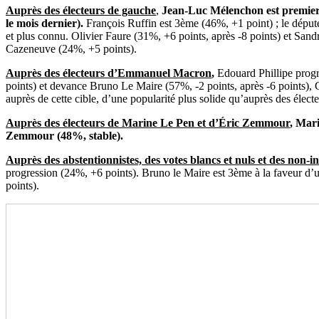
Auprès des électeurs de gauche
,
Jean-Luc Mélenchon est premier 
le mois dernier).
François Ruffin est 3ème (46%, +1 point) ; le dépu
et plus connu. Olivier Faure (31%, +6 points, après -8 points) et San
Cazeneuve (24%, +5 points).
Auprès des électeurs d’Emmanuel Macron
,
Edouard Phillipe progr
points) et devance Bruno Le Maire (57%, -2 points, après -6 points),
auprès de cette cible, d’une popularité plus solide qu’auprès des électe
Auprès des électeurs de Marine Le Pen et d’Éric Zemmour
, Mar
Zemmour (48%, stable).
Auprès des abstentionnistes, des votes blancs et nuls et des non-in
progression (24%, +6 points). Bruno le Maire est 3ème à la faveur d’u
points).