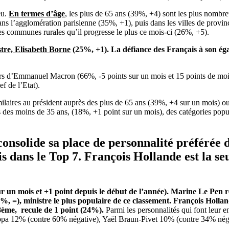
eu.
En termes d’âge
, les plus de 65 ans (39%, +4) sont les plus nombre
ans l’agglomération parisienne (35%, +1), puis dans les villes de prov
les communes rurales qu’il progresse le plus ce mois-ci (26%, +5).
tre, Elisabeth Borne
(25%, +1). La défiance des Français à son éga
urs d’Emmanuel Macron (66%, -5 points sur un mois et 15 points de moi
f de l’Etat).
milaires au président auprès des plus de 65 ans (39%, +4 sur un mois) o
s des moins de 35 ans, (18%, +1 point sur un mois), des catégories pop
onsolide sa place de personnalité préférée 
 dans le Top 7. François Hollande est la se
 un mois et +1 point depuis le début de l’année). Marine Le Pen res
 =), ministre le plus populaire de ce classement. François Hollan
8
ème
, recule de 1 point (24%).
Parmi les personnalités qui font leur e
ppa 12% (contre 60% négative), Yaël Braun-Pivet 10% (contre 34% nég