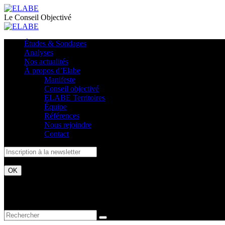
Le Conseil Objectivé
Études & Sondages
Analyses
Nos actualités
À propos d’Elabe
Manifeste
Conseil objectivé
ELABE Territoires
Équipe
Références
Nous rejoindre
Contact