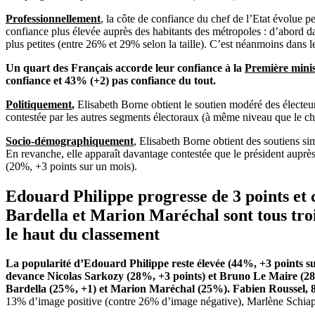
Professionnellement
, la côte de confiance du chef de l’Etat évolue p
confiance plus élevée auprès des habitants des métropoles : d’abord d
plus petites (entre 26% et 29% selon la taille). C’est néanmoins dans 
Un quart des Français accorde leur confiance à la
Première minis
confiance et 43% (+2) pas confiance du tout.
Politiquement
,
Elisabeth Borne obtient le soutien modéré des électe
contestée par les autres segments électoraux (à même niveau que le che
Socio-démographiquement
, Elisabeth Borne obtient des soutiens si
En revanche, elle apparaît davantage contestée que le président auprè
(20%, +3 points sur un mois).
Edouard Philippe progresse de 3 points et c
Bardella
et Marion Maréchal sont tous trois
le haut du classement
La popularité d’Edouard Philippe reste élevée (44%, +3 points sur
devance Nicolas Sarkozy (28%, +3 points) et Bruno Le Maire (28%,
Bardella
(25%, +1) et Marion Maréchal (25%). Fabien Roussel, 
13% d’image positive (contre 26% d’image négative), Marlène Schia