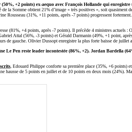
(50%, +2 points) ex-aequo avec François Hollande qui enregistre u
té de la Somme obtient 21% d’image « très positives », soit quasiment 
drine Rousseau (31%, +11 points, après -7 points) progressent fortemen
esse (81%, +4 points, après -7 points). Il précède 4 ministres actuels :
 Gabriel Attal (56%, -3 points) et Gérald Darmanin (49%, +1 point, apr
urs de gauche. Olivier Dussopt enregistre la plus forte baisse de juillet a
ine Le Pen reste leader incontestée (86%, +2). Jordan
Bardella
(64%
scrits
, Edouard Philippe conforte sa première place (35%, +6 points) et
ne hausse de 5 points en juillet et de 10 points en deux mois (24%). M