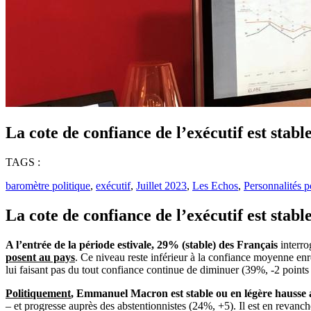
La cote de confiance de l’exécutif est stable
TAGS :
baromètre politique
,
exécutif
,
Juillet 2023
,
Les Echos
,
Personnalités p
La cote de confiance de l’exécutif est sta
A l’entrée de la période estivale, 29% (stable) des Français
interr
posent au pays
. Ce niveau reste inférieur à la confiance moyenne e
lui faisant pas du tout confiance continue de diminuer (39%, -2 points
Politiquement
, Emmanuel Macron est stable ou en légère
hausse 
– et progresse auprès des abstentionnistes (24%, +5). Il est en revanc