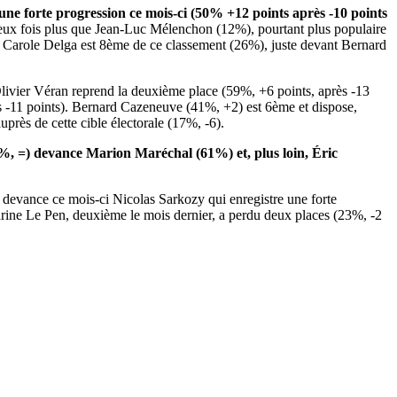
ne forte progression ce mois-ci (50% +12 points après -10 points
deux fois plus que Jean-Luc Mélenchon (12%), pourtant plus populaire
t. Carole Delga est 8ème de ce classement (26%), juste devant Bernard
 Olivier Véran reprend la deuxième place (59%, +6 points, après -13
ès -11 points). Bernard Cazeneuve (41%, +2) est 6ème et dispose,
uprès de cette cible électorale (17%, -6).
, =) devance Marion Maréchal (61%) et, plus loin, Éric
 devance ce mois-ci Nicolas Sarkozy qui enregistre une forte
arine Le Pen, deuxième le mois dernier, a perdu deux places (23%, -2