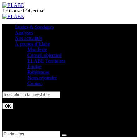
Le Conseil Objectivé
Études & Sondages
Analyses
Nos actualités
À propos d’Elabe
Manifeste
Conseil objectivé
ELABE Territoires
Équipe
Références
Nous rejoindre
Contact