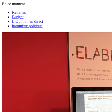
En ce moment
Retraites
Budget
L’Opinion en direct
baromètre politique